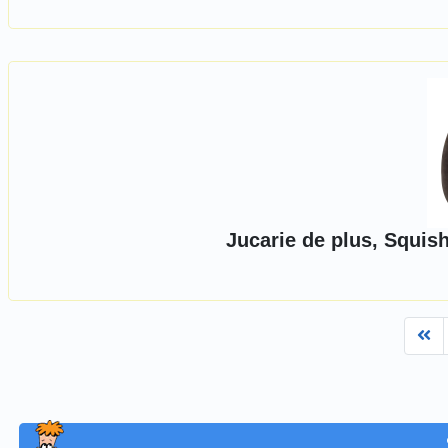
Jucarie de plus, Squis
Fi