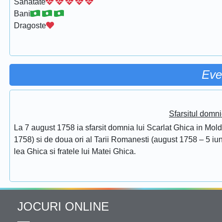
Sanatate
Bani
Dragoste
Eve
Sfarsitul domni
La 7 august 1758 ia sfarsit domnia lui Scarlat Ghica in Mol
1758) si de doua ori al Tarii Romanesti (august 1758 – 5 iuni
lea Ghica si fratele lui Matei Ghica.
JOCURI ONLINE