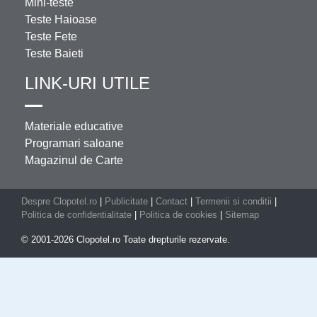
Mini-teste
Teste Haioase
Teste Fete
Teste Baieti
LINK-URI UTILE
Materiale educative
Programari saloane
Magazinul de Carte
Despre Clopotel.ro
|
Publicitate
|
Contact
|
Termenii si conditii
|
Politica de confidentialitate
|
Politica de cookies
|
Sitemap
© 2001-2026 Clopotel.ro Toate drepturile rezervate.