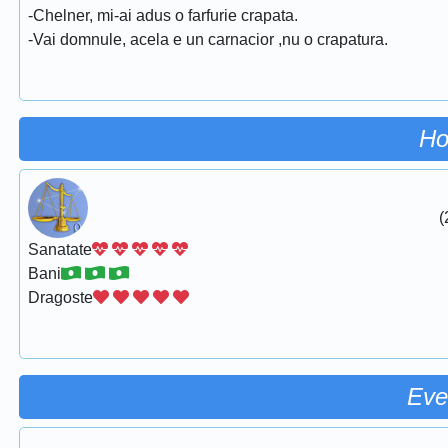
-Chelner, mi-ai adus o farfurie crapata.
-Vai domnule, acela e un carnacior ,nu o crapatura.
Ho
(
Sanatate
Bani
Dragoste
Eve