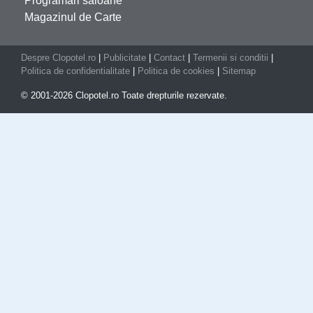
Programari saloane
Magazinul de Carte
Despre Clopotel.ro
|
Publicitate
|
Contact
|
Termenii si conditii
|
Politica de confidentialitate
|
Politica de cookies
|
Sitemap
© 2001-2026 Clopotel.ro Toate drepturile rezervate.