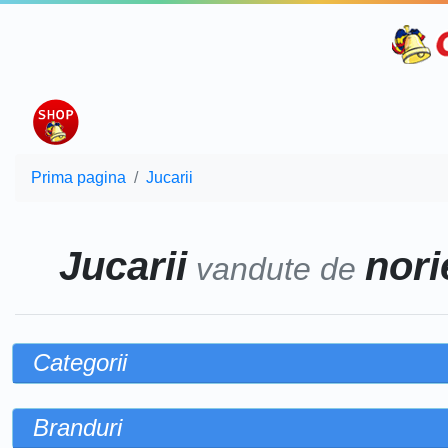
Prima pagina
Jucarii
Jucarii
norie
vandute de
Categorii
Branduri