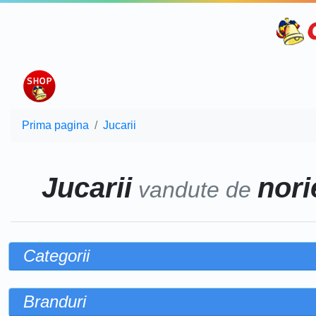
Prima pagina
Jucarii
Jucarii
norie
vandute de
Categorii
Branduri