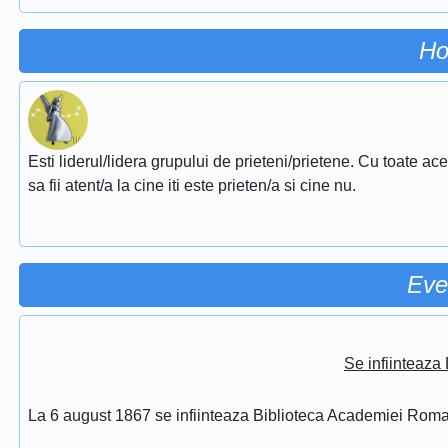
Ho
Esti liderul/lidera grupului de prieteni/prietene. Cu toate ac
sa fii atent/a la cine iti este prieten/a si cine nu.
Eve
Se infiinteaz
La 6 august 1867 se infiinteaza Biblioteca Academiei Rom