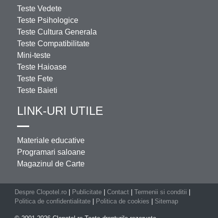
Teste Vedete
Teste Psihologice
Teste Cultura Generala
Teste Compatibilitate
Mini-teste
Teste Haioase
Teste Fete
Teste Baieti
LINK-URI UTILE
Materiale educative
Programari saloane
Magazinul de Carte
Despre Clopotel.ro
|
Publicitate
|
Contact
|
Termenii si conditii
|
Politica de confidentialitate
|
Politica de cookies
|
Sitemap