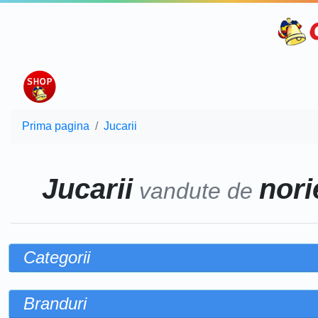
Prima pagina
Jucarii
Jucarii
norie
vandute de
Categorii
Branduri