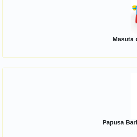
Masuta d
Papusa Barb