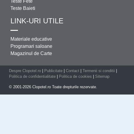
Teste Fete
Teste Baieti
LINK-URI UTILE
Materiale educative
Programari saloane
Magazinul de Carte
Despre Clopotel.ro
|
Publicitate
|
Contact
|
Termenii si conditii
|
Politica de confidentialitate
|
Politica de cookies
|
Sitemap
© 2001-2026 Clopotel.ro Toate drepturile rezervate.