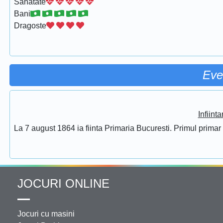
Sanatate
Bani
Dragoste
Eve
Infiint
La 7 august 1864 ia fiinta Primaria Bucuresti. Primul prima
JOCURI ONLINE
Jocuri cu masini