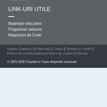
LINK-URI UTILE
Materiale educative
Programari saloane
Magazinul de Carte
Despre Clopotel.ro
|
Publicitate
|
Contact
|
Termenii si conditii
|
Politica de confidentialitate
|
Politica de cookies
|
Sitemap
© 2001-2026 Clopotel.ro Toate drepturile rezervate.