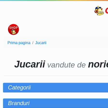
Prima pagina
Jucarii
Jucarii
norie
vandute de
Categorii
Branduri