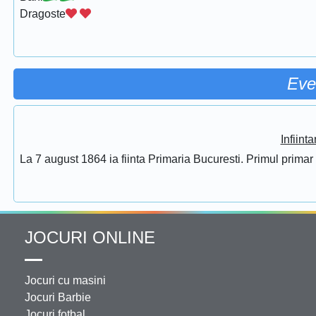
Dragoste
Eve
Infiint
La 7 august 1864 ia fiinta Primaria Bucuresti. Primul prima
JOCURI ONLINE
Jocuri cu masini
Jocuri Barbie
Jocuri fotbal