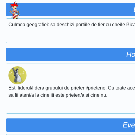
Culmea geografiei: sa deschizi portiile de fier cu cheile Bic
Ho
Esti liderul/lidera grupului de prieteni/prietene. Cu toate ac
sa fii atent/a la cine iti este prieten/a si cine nu.
Eve