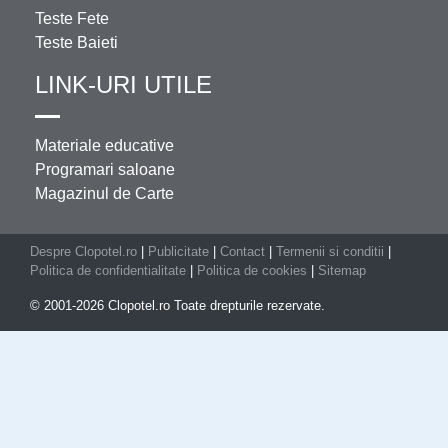
Teste Fete
Teste Baieti
LINK-URI UTILE
Materiale educative
Programari saloane
Magazinul de Carte
Despre Clopotel.ro
|
Publicitate
|
Contact
|
Termenii si conditii
|
Politica de confidentialitate
|
Politica de cookies
|
Sitemap
© 2001-2026 Clopotel.ro Toate drepturile rezervate.