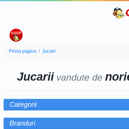
Prima pagina
Jucarii
Jucarii
norie
vandute de
Categorii
Branduri