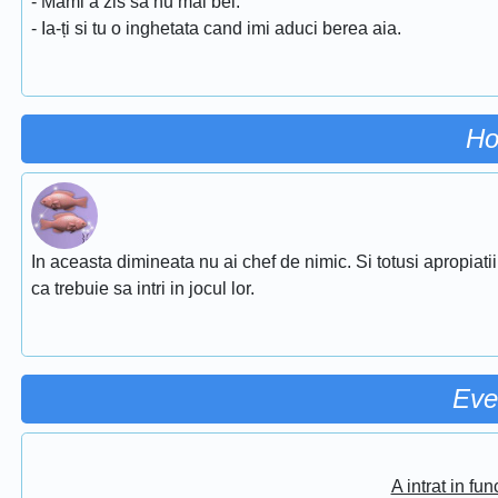
- Mami a zis sa nu mai bei.
- Ia-ți si tu o inghetata cand imi aduci berea aia.
Ho
In aceasta dimineata nu ai chef de nimic. Si totusi apropiati
ca trebuie sa intri in jocul lor.
Eve
A intrat in fu