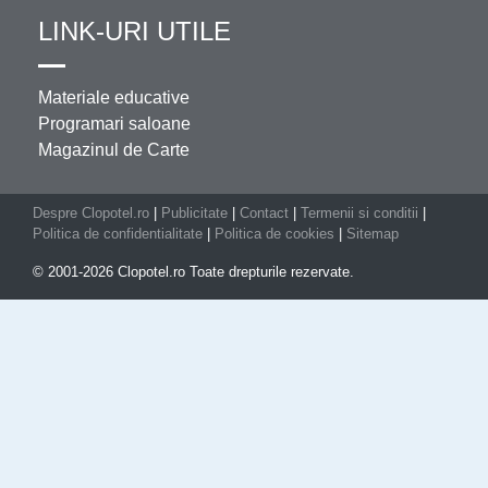
LINK-URI UTILE
Materiale educative
Programari saloane
Magazinul de Carte
Despre Clopotel.ro
|
Publicitate
|
Contact
|
Termenii si conditii
|
Politica de confidentialitate
|
Politica de cookies
|
Sitemap
© 2001-2026 Clopotel.ro Toate drepturile rezervate.