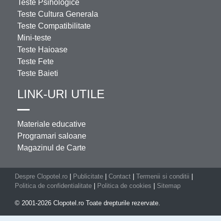
Teste Psihologice
Teste Cultura Generala
Teste Compatibilitate
Mini-teste
Teste Haioase
Teste Fete
Teste Baieti
LINK-URI UTILE
Materiale educative
Programari saloane
Magazinul de Carte
Despre Clopotel.ro
|
Publicitate
|
Contact
|
Termenii si conditii
|
Politica de confidentialitate
|
Politica de cookies
|
Sitemap
© 2001-2026 Clopotel.ro Toate drepturile rezervate.