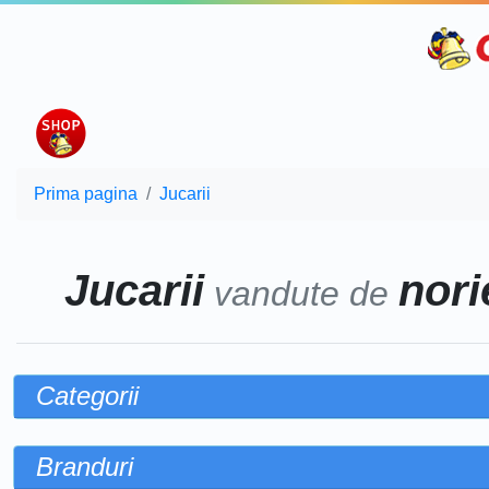
Prima pagina
Jucarii
Jucarii
norie
vandute de
Categorii
Branduri