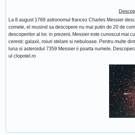
Descope
La 8 august 1769 astronomul francez Charles Messier desc
comete, el reusind sa descopere nu mai putin de 20 de comet
descoperitor al lor. in prezent, Messier este cunoscut mai 
ceresti: galaxii, roiuri stelare si nebuloase. Pentru multe di
luna si asteroidul 7359 Messier ii poarta numele. Descope
ul clopotel.ro