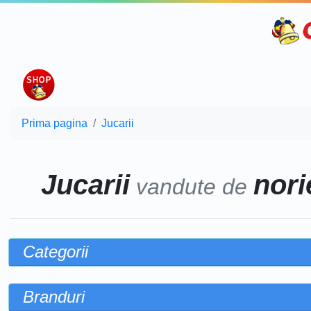
Prima pagina
Jucarii
Jucarii
norie
vandute de
Categorii
Branduri