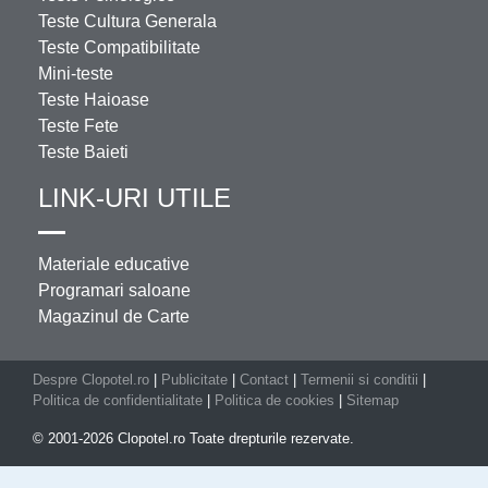
Teste Cultura Generala
Teste Compatibilitate
Mini-teste
Teste Haioase
Teste Fete
Teste Baieti
LINK-URI UTILE
Materiale educative
Programari saloane
Magazinul de Carte
Despre Clopotel.ro
|
Publicitate
|
Contact
|
Termenii si conditii
|
Politica de confidentialitate
|
Politica de cookies
|
Sitemap
© 2001-2026 Clopotel.ro Toate drepturile rezervate.