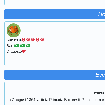
Ho
Sanatate
Bani
Dragoste
Eve
Infiint
La 7 august 1864 ia fiinta Primaria Bucuresti. Primul prima