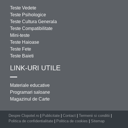
Teste Vedete
Teste Psihologice
Teste Cultura Generala
Teste Compatibilitate
Mini-teste
Teste Haioase
Teste Fete
Teste Baieti
LINK-URI UTILE
Materiale educative
Programari saloane
Magazinul de Carte
Despre Clopotel.ro
|
Publicitate
|
Contact
|
Termenii si conditii
|
Politica de confidentialitate
|
Politica de cookies
|
Sitemap