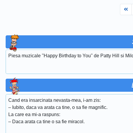
Fi
Piesa muzicale ''Happy Birthday to You'' de Patty Hill si Mi
Cand era insarcinata nevasta-mea, i-am zis:
– Iubito, daca va arata ca tine, o sa fie magnific.
La care ea mi-a raspuns:
– Daca arata ca tine o sa fie miracol.