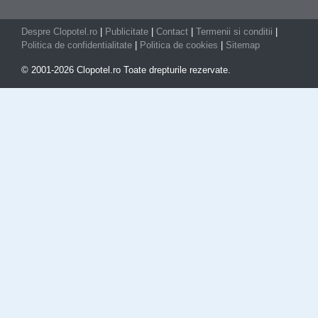
Despre Clopotel.ro
|
Publicitate
|
Contact
|
Termenii si conditii
|
Politica de confidentialitate
|
Politica de cookies
|
Sitemap
© 2001-2026 Clopotel.ro Toate drepturile rezervate.