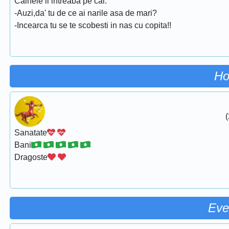
Cainele il intreaba pe cal:
-Auzi,da' tu de ce ai narile asa de mari?
-Incearca tu se te scobesti in nas cu copita!!
Ho
(
Sanatate
Bani
Dragoste
Eve