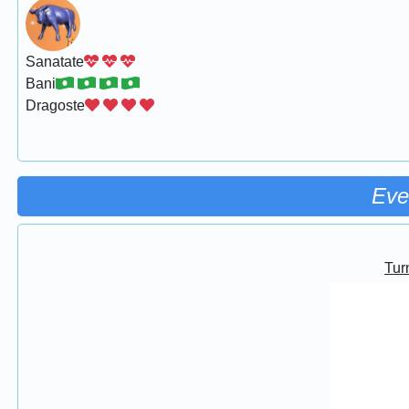
Sanatate
Bani
Dragoste
Eve
Turn