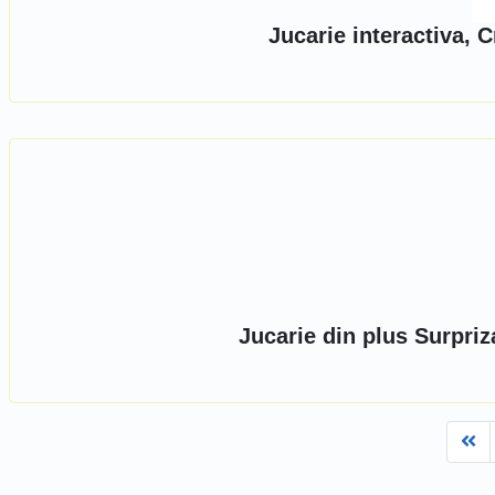
Jucarie interactiva,
Jucarie din plus Surpriz
Fi