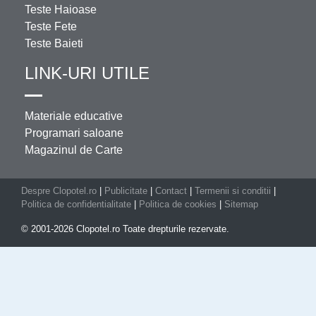
Teste Haioase
Teste Fete
Teste Baieti
LINK-URI UTILE
Materiale educative
Programari saloane
Magazinul de Carte
Despre Clopotel.ro
|
Publicitate
|
Contact
|
Termenii si conditii
|
Politica de confidentialitate
|
Politica de cookies
|
Sitemap
© 2001-2026 Clopotel.ro Toate drepturile rezervate.