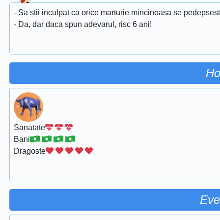
- Sa stii inculpat ca orice marturie mincinoasa se pedepsest
- Da, dar daca spun adevarul, risc 6 ani!
Ho
Sanatate
Bani
Dragoste
Eve