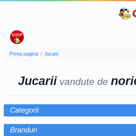
Prima pagina
Jucarii
Jucarii
norie
vandute de
Categorii
Branduri