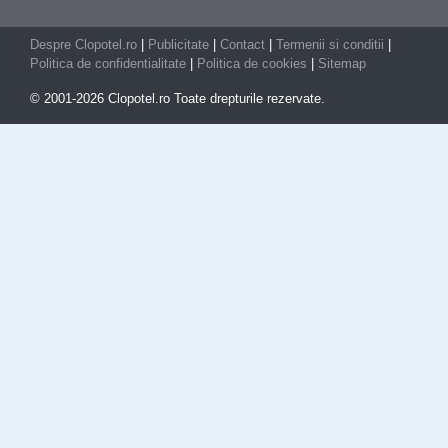
Despre Clopotel.ro
|
Publicitate
|
Contact
|
Termenii si conditii
|
Politica de confidentialitate
|
Politica de cookies
|
Sitemap
© 2001-2026 Clopotel.ro Toate drepturile rezervate.