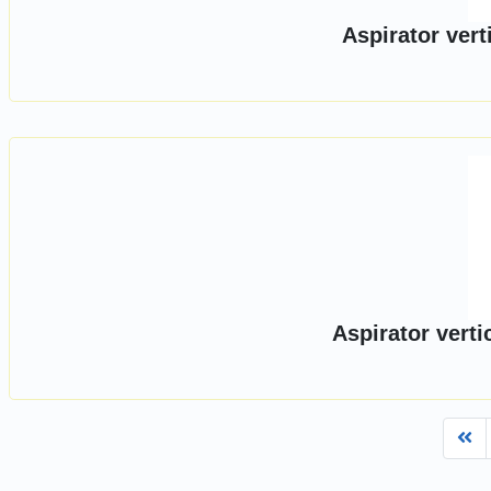
Aspirator vert
Aspirator verti
Fi