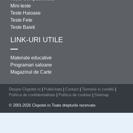
Mini-teste
Teste Haioase
Teste Fete
Teste Baieti
LINK-URI UTILE
Materiale educative
Programari saloane
Magazinul de Carte
Despre Clopotel.ro
|
Publicitate
|
Contact
|
Termenii si conditii
|
Politica de confidentialitate
|
Politica de cookies
|
Sitemap
© 2001-2026 Clopotel.ro Toate drepturile rezervate.