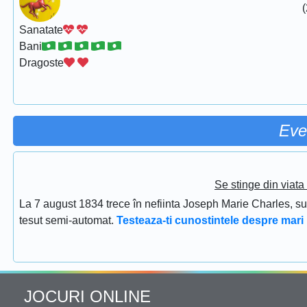
(
Sanatate
Bani
Dragoste
Eve
Se stinge din viat
La 7 august 1834 trece în nefiinta Joseph Marie Charles, s
tesut semi-automat.
Testeaza-ti cunostintele despre mari 
JOCURI ONLINE