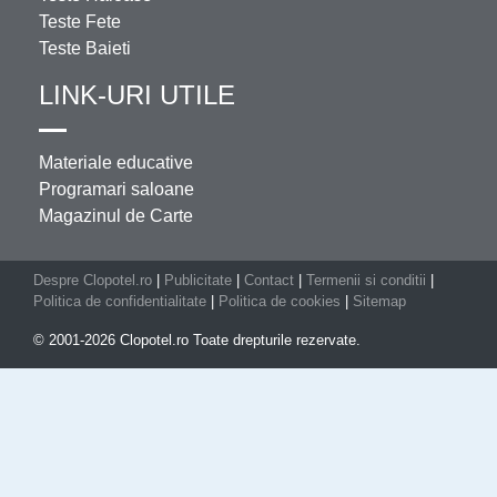
Teste Fete
Teste Baieti
LINK-URI UTILE
Materiale educative
Programari saloane
Magazinul de Carte
Despre Clopotel.ro
|
Publicitate
|
Contact
|
Termenii si conditii
|
Politica de confidentialitate
|
Politica de cookies
|
Sitemap
© 2001-2026 Clopotel.ro Toate drepturile rezervate.