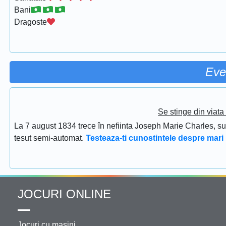
Bani
Dragoste
Eve
Se stinge din viat
La 7 august 1834 trece în nefiinta Joseph Marie Charles, s
tesut semi-automat.
Testeaza-ti cunostintele despre mari 
JOCURI ONLINE
Jocuri cu masini