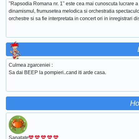
''Rapsodia Romana nr. 1'' este cea mai cunoscuta lucrare a 
dinamismul, frumusetea melodica si orchestratia spectaculoa
orchestre si sa fie interpretata in concert ori in inregistrari d
Culmea zgarceniei :
Sa dai BEEP la pompieri..cand iti arde casa.
Ho
Sanatate