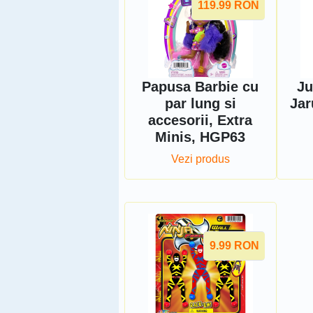
119.99
RON
Papusa Barbie cu
Ju
par lung si
Jar
accesorii, Extra
Minis, HGP63
Vezi produs
9.99
RON