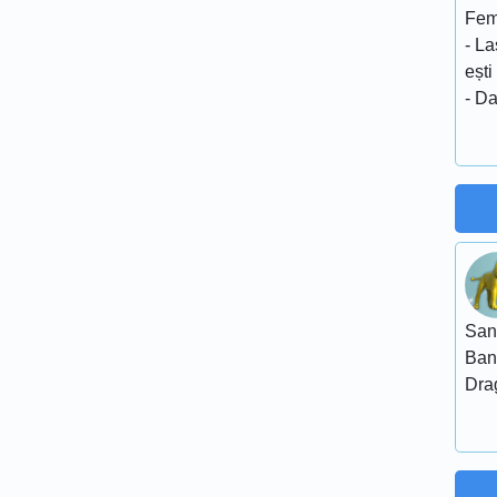
Fem
- L
ești
- Da
San
Ban
Dra