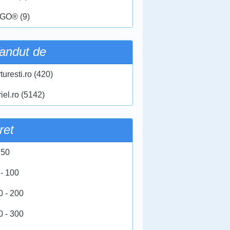
GO® (9)
andut de
turesti.ro (420)
iel.ro (5142)
ret
 50
 - 100
0 - 200
0 - 300