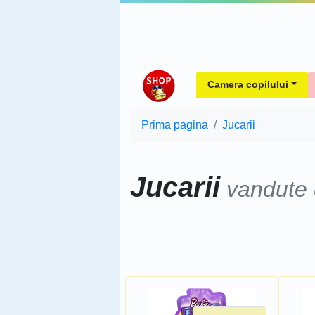
Camera copilului
Prima pagina
Jucarii
Jucarii
vandute
Sorteaza dupa