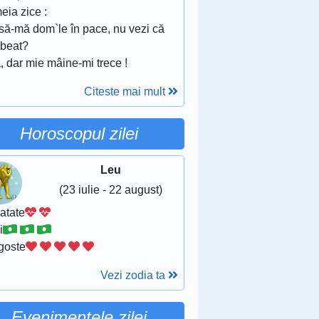
eia zice :
asă-mă dom`le în pace, nu vezi că
 beat?
, dar mie mâine-mi trece !
Citeste mai mult
Horoscopul zilei
Leu
(23 iulie - 22 august)
atate
i
goste
Vezi zodia ta
Evenimentele zilei