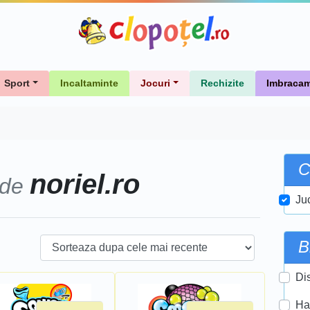
Sport
Incaltaminte
Jocuri
Rechizite
Imbracam
C
noriel.ro
 de
Ju
B
Di
Ha