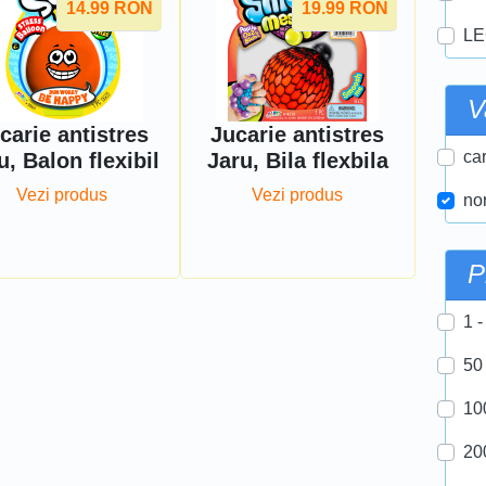
14.99
RON
19.99
RON
LE
V
carie antistres
Jucarie antistres
car
u, Balon flexibil
Jaru, Bila flexbila
Vezi produs
Vezi produs
nor
P
1 -
50
10
20