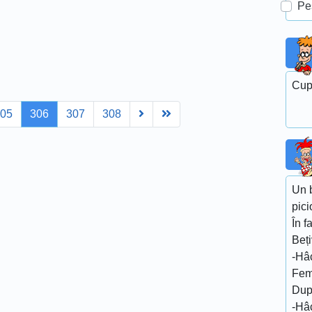
Pe
Cupr
Next
Last
305
306
307
308
Un b
pici
În f
Beți
-Hâc
Fem
După
-Hâc