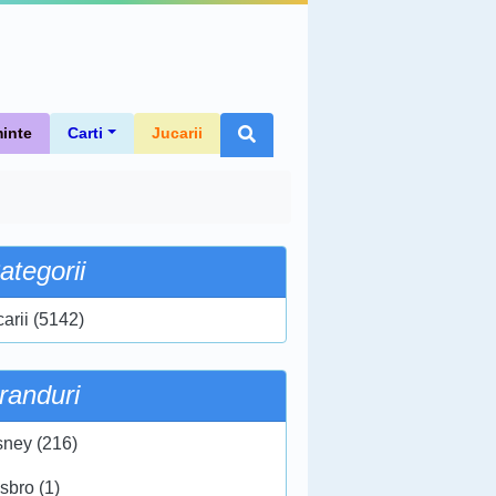
inte
Carti
Jucarii
ategorii
carii (5142)
randuri
sney (216)
sbro (1)