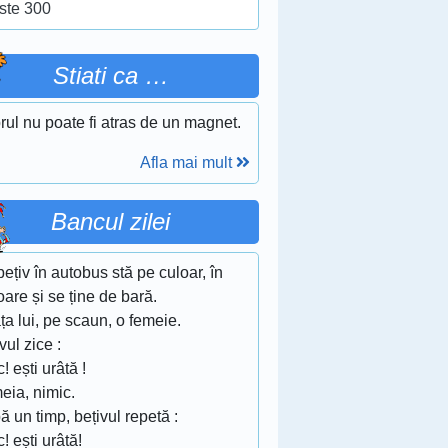
ste 300
Stiati ca …
ul nu poate fi atras de un magnet.
Afla mai mult
Bancul zilei
ețiv în autobus stă pe culoar, în
oare și se ține de bară.
ața lui, pe scaun, o femeie.
vul zice :
! ești urâtă !
eia, nimic.
 un timp, bețivul repetă :
! ești urâtă!