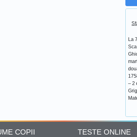
Sf
La 7
Scar
Ghi
mar
doua
175
– 2 
Grig
Mat
UME COPII
TESTE ONLINE