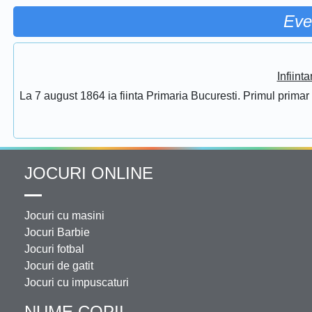
Eve
Infiint
La 7 august 1864 ia fiinta Primaria Bucuresti. Primul prima
JOCURI ONLINE
Jocuri cu masini
Jocuri Barbie
Jocuri fotbal
Jocuri de gatit
Jocuri cu impuscaturi
NUME COPII