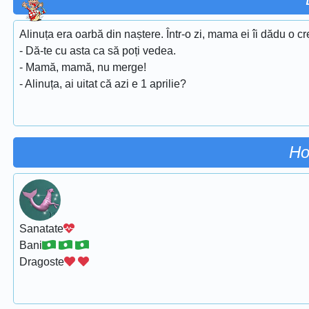
Alinuța era oarbă din naștere. Într-o zi, mama ei îi dădu o cr
- Dă-te cu asta ca să poți vedea.
- Mamă, mamă, nu merge!
- Alinuța, ai uitat că azi e 1 aprilie?
Ho
Sanatate
Bani
Dragoste