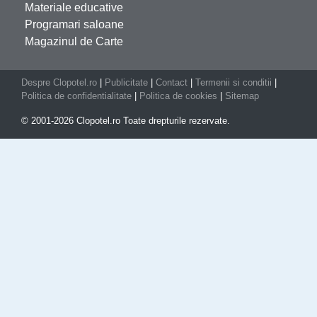
Materiale educative
Programari saloane
Magazinul de Carte
Despre Clopotel.ro
|
Publicitate
|
Contact
|
Termenii si conditii
|
Politica de confidentialitate
|
Politica de cookies
|
Sitemap
© 2001-2026 Clopotel.ro Toate drepturile rezervate.