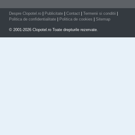
Despre Clopotel.ro
|
Publicitate
|
Contact
|
Termenii si conditii
|
Politica de confidentialitate
|
Politica de cookies
|
Sitemap
© 2001-2026 Clopotel.ro Toate drepturile rezervate.