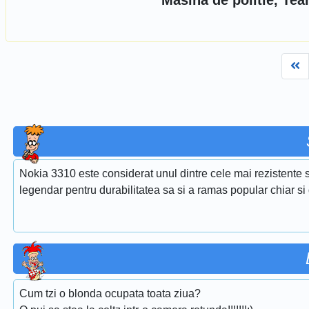
Masina de politie, Tea
Fi
Nokia 3310 este considerat unul dintre cele mai rezistente s
legendar pentru durabilitatea sa si a ramas popular chiar si 
Cum tzi o blonda ocupata toata ziua?