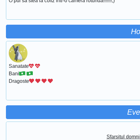
O pui sa stea la coltz intr-o camera rotunda!!!!!!!;)
Ho
Sanatate
Bani
Dragoste
Eve
Sfarsitul domni