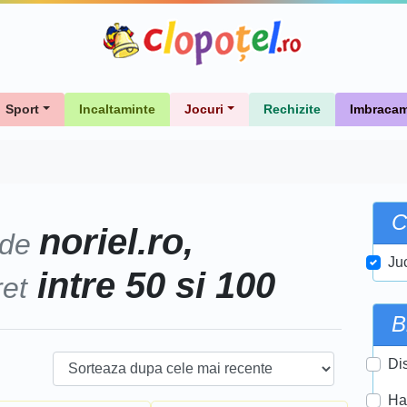
Sport
Incaltaminte
Jocuri
Rechizite
Imbracam
C
noriel.ro,
 de
Ju
intre 50 si 100
ret
B
Di
Ha