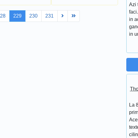
Azi 
faci
Next
Last
228
229
230
231
in a
gand
in 
Tho
La 
prim
Aces
text
cili