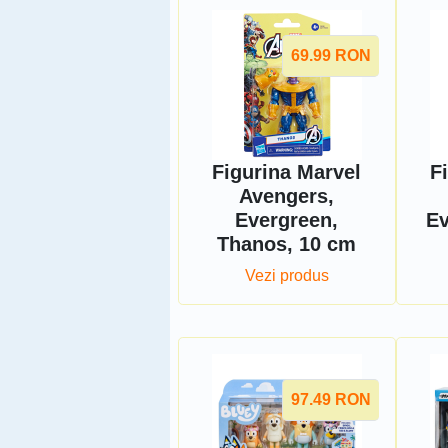
69.99
RON
Figurina Marvel
F
Avengers,
Evergreen,
Ev
Thanos, 10 cm
Vezi produs
97.49
RON