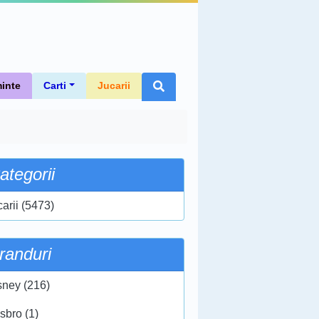
inte
Carti
Jucarii
ategorii
carii (5473)
randuri
sney (216)
sbro (1)