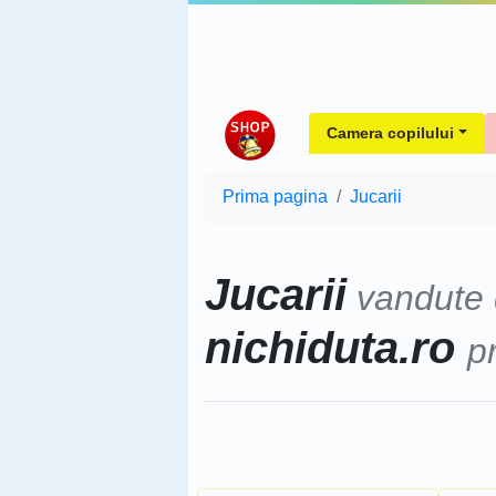
Camera copilului
Prima pagina
Jucarii
Jucarii
vandute
nichiduta.ro
p
Sorteaza dupa