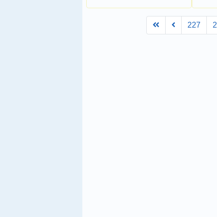
First
Prev
227