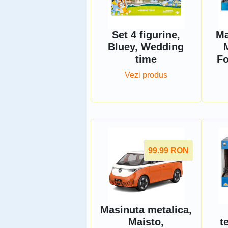
Set 4 figurine,
Ma
Bluey, Wedding
time
Fo
Vezi produs
99.99
RON
Masinuta metalica,
Maisto,
t