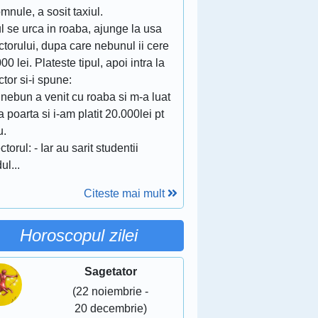
mnule, a sosit taxiul.
l se urca in roaba, ajunge la usa
ctorului, dupa care nebunul ii cere
00 lei. Plateste tipul, apoi intra la
ctor si-i spune:
nebun a venit cu roaba si m-a luat
a poarta si i-am platit 20.000lei pt
u.
ctorul: - Iar au sarit studentii
ul...
Citeste mai mult
Horoscopul zilei
Sagetator
(22 noiembrie -
20 decembrie)