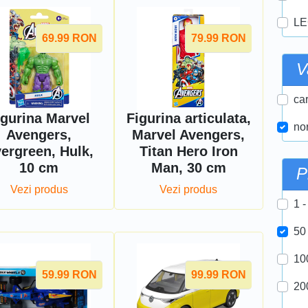
LE
69.99
RON
79.99
RON
V
car
igurina Marvel
Figurina articulata,
nor
Avengers,
Marvel Avengers,
ergreen, Hulk,
Titan Hero Iron
10 cm
Man, 30 cm
P
Vezi produs
Vezi produs
1 -
50
10
59.99
RON
99.99
RON
20