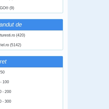
GO® (9)
andut de
turesti.ro (420)
iel.ro (5142)
ret
 50
 - 100
0 - 200
0 - 300