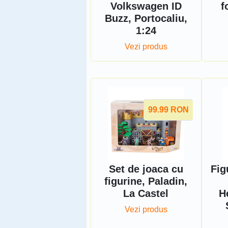
Volkswagen ID
f
Buzz, Portocaliu,
1:24
Vezi produs
99.99
RON
Set de joaca cu
Fig
figurine, Paladin,
La Castel
H
Vezi produs