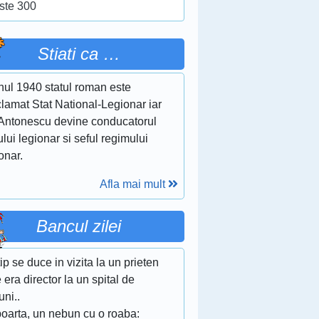
ste 300
Stiati ca …
nul 1940 statul roman este
lamat Stat National-Legionar iar
 Antonescu devine conducatorul
ului legionar si seful regimului
onar.
Afla mai mult
Bancul zilei
ip se duce in vizita la un prieten
 era director la un spital de
ni..
poarta, un nebun cu o roaba: