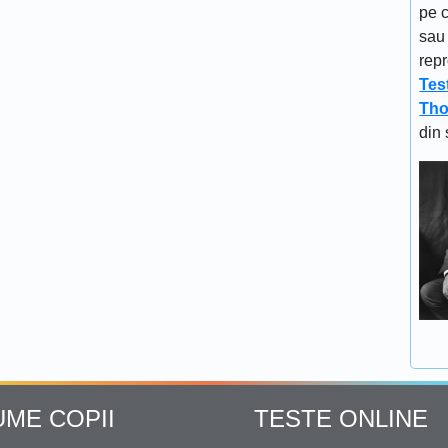
pe c
sau 
repr
Tes
Tho
din 
UME COPII
TESTE ONLINE