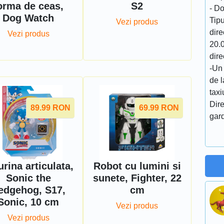
orma de ceas,
S2
- Do
Dog Watch
Tipu
Vezi produs
dire
Vezi produs
20.0
dire
-Un 
de l
taxi
Dire
89.99
RON
69.99
RON
gard
urina articulata,
Robot cu lumini si
Sonic the
sunete, Fighter, 22
edgehog, S17,
cm
Sonic, 10 cm
Vezi produs
Vezi produs