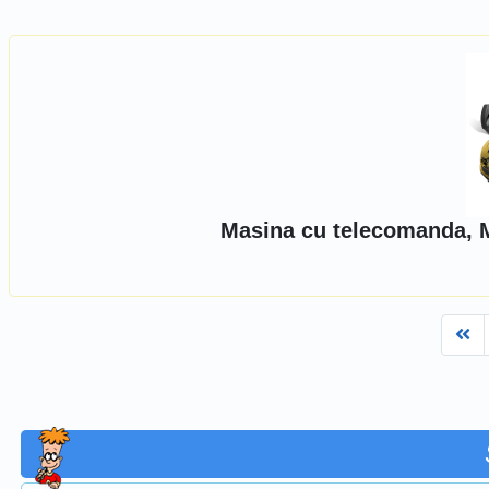
Masina cu telecomanda, M
Fi