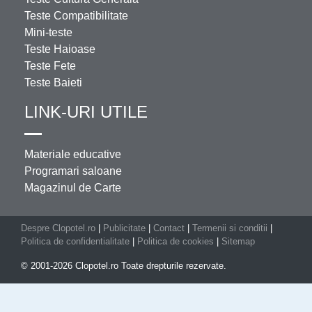
Teste Compatibilitate
Mini-teste
Teste Haioase
Teste Fete
Teste Baieti
LINK-URI UTILE
Materiale educative
Programari saloane
Magazinul de Carte
Despre Clopotel.ro
|
Publicitate
|
Contact
|
Termenii si conditii
|
Politica de confidentialitate
|
Politica de cookies
|
Sitemap
© 2001-2026 Clopotel.ro Toate drepturile rezervate.