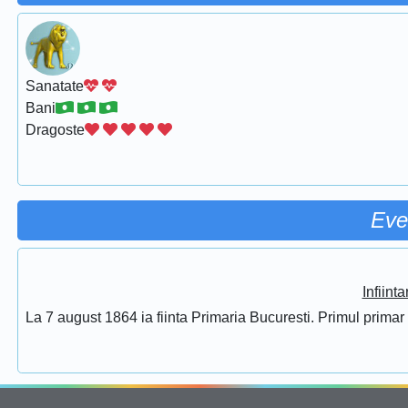
Sanatate
Bani
Dragoste
Eve
Infiint
La 7 august 1864 ia fiinta Primaria Bucuresti. Primul prima