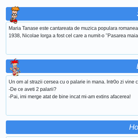
Maria Tanase este cantareata de muzica populara romaneasca
1938, Nicolae Iorga a fost cel care a numit-o ''Pasarea maias
Un om al strazii cersea cu o palarie in mana. Intr0o zi vine c
-De ce aveti 2 palarii?
-Pai, imi merge atat de bine incat mi-am extins afacerea!
Ho