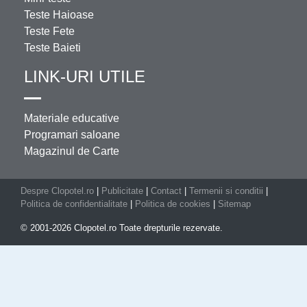
Teste Haioase
Teste Fete
Teste Baieti
LINK-URI UTILE
Materiale educative
Programari saloane
Magazinul de Carte
Despre Clopotel.ro
|
Publicitate
|
Contact
|
Termenii si conditii
|
Politica de confidentialitate
|
Politica de cookies
|
Sitemap
© 2001-2026 Clopotel.ro Toate drepturile rezervate.