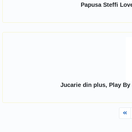
Papusa Steffi Lov
Jucarie din plus, Play B
Fi