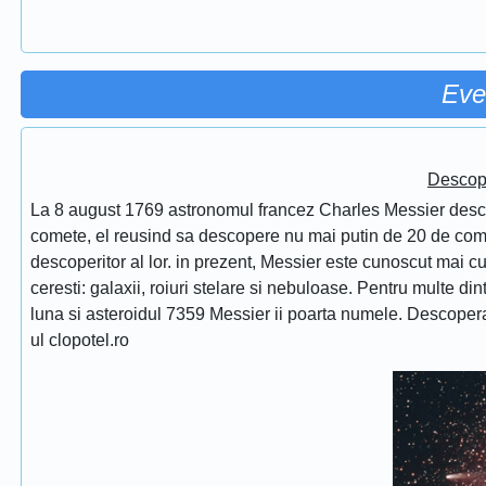
Eve
Descope
La 8 august 1769 astronomul francez Charles Messier desc
comete, el reusind sa descopere nu mai putin de 20 de comet
descoperitor al lor. in prezent, Messier este cunoscut mai 
ceresti: galaxii, roiuri stelare si nebuloase. Pentru multe di
luna si asteroidul 7359 Messier ii poarta numele. Descope
ul clopotel.ro