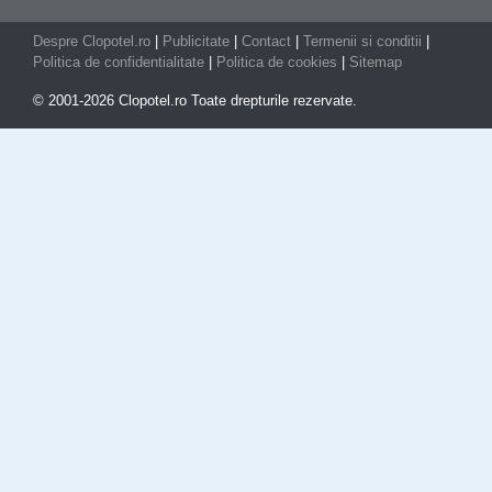
Despre Clopotel.ro
|
Publicitate
|
Contact
|
Termenii si conditii
|
Politica de confidentialitate
|
Politica de cookies
|
Sitemap
© 2001-2026 Clopotel.ro Toate drepturile rezervate.