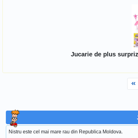
Jucarie de plus surpri
F
Nistru este cel mai mare rau din Republica Moldova.