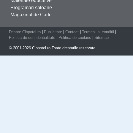
Materiale educative
Programari saloane
Magazinul de Carte
Despre Clopotel.ro
|
Publicitate
|
Contact
|
Termenii si conditii
|
Politica de confidentialitate
|
Politica de cookies
|
Sitemap
© 2001-2026 Clopotel.ro Toate drepturile rezervate.