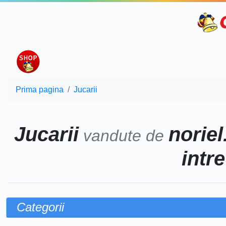
Prima pagina
Jucarii
Jucarii
noriel
vandute de
intr
Categorii