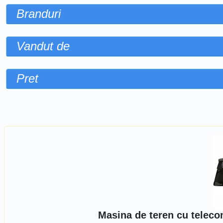
Branduri
Vandut de
Pret
Sorteaza dupa
Masina de teren cu teleco