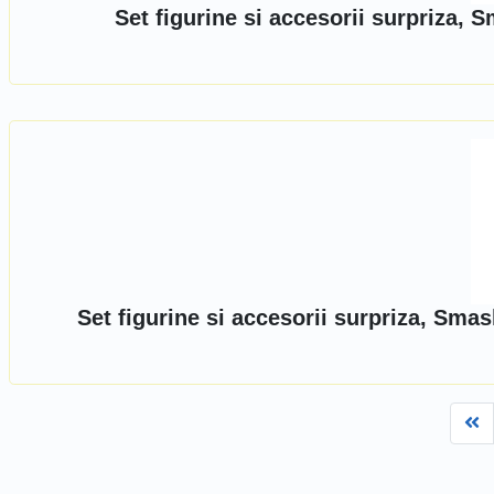
Set figurine si accesorii surpriza, 
Set figurine si accesorii surpriza, Sma
Fi