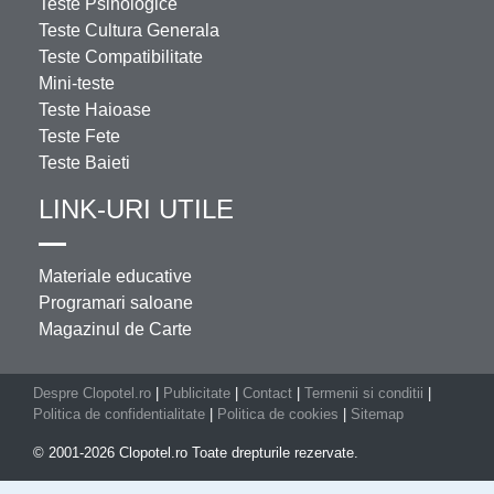
Teste Psihologice
Teste Cultura Generala
Teste Compatibilitate
Mini-teste
Teste Haioase
Teste Fete
Teste Baieti
LINK-URI UTILE
Materiale educative
Programari saloane
Magazinul de Carte
Despre Clopotel.ro
|
Publicitate
|
Contact
|
Termenii si conditii
|
Politica de confidentialitate
|
Politica de cookies
|
Sitemap
© 2001-2026 Clopotel.ro Toate drepturile rezervate.