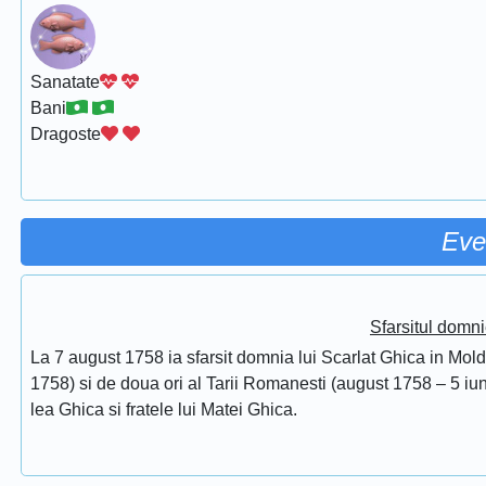
Sanatate
Bani
Dragoste
Eve
Sfarsitul domni
La 7 august 1758 ia sfarsit domnia lui Scarlat Ghica in Mol
1758) si de doua ori al Tarii Romanesti (august 1758 – 5 iuni
lea Ghica si fratele lui Matei Ghica.