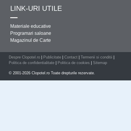
LINK-URI UTILE
Materiale educative
Programari saloane
Magazinul de Carte
Despre Clopotel.ro
|
Publicitate
|
Contact
|
Termenii si conditii
|
Politica de confidentialitate
|
Politica de cookies
|
Sitemap
© 2001-2026 Clopotel.ro Toate drepturile rezervate.