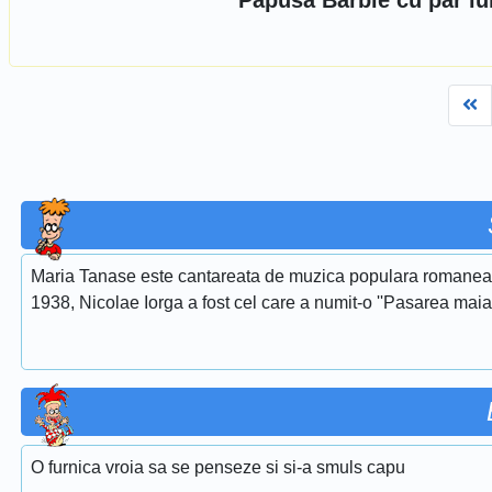
Papusa Barbie cu par lun
Fi
Maria Tanase este cantareata de muzica populara romaneasca
1938, Nicolae Iorga a fost cel care a numit-o ''Pasarea maias
O furnica vroia sa se penseze si si-a smuls capu