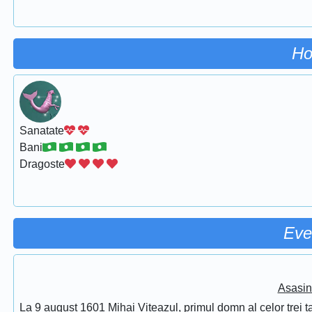
Ho
Sanatate
Bani
Dragoste
Eve
Asasin
La 9 august 1601 Mihai Viteazul, primul domn al celor trei t