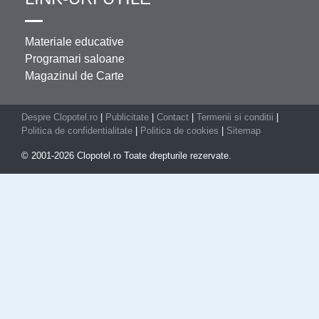
Materiale educative
Programari saloane
Magazinul de Carte
Despre Clopotel.ro
|
Publicitate
|
Contact
|
Termenii si conditii
|
Politica de confidentialitate
|
Politica de cookies
|
Sitemap
© 2001-2026 Clopotel.ro Toate drepturile rezervate.