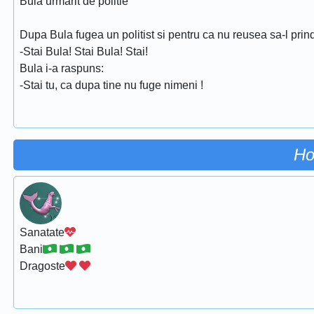
Bula urmarit de politie
Dupa Bula fugea un politist si pentru ca nu reusea sa-l prind
-Stai Bula! Stai Bula! Stai!
Bula i-a raspuns:
-Stai tu, ca dupa tine nu fuge nimeni !
Ho
Sanatate
Bani
Dragoste