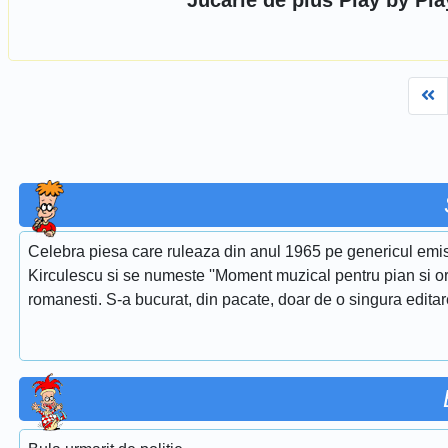
Jucarie de plus Play by Pl
Fi
Celebra piesa care ruleaza din anul 1965 pe genericul emis
Kirculescu si se numeste ''Moment muzical pentru pian si or
romanesti. S-a bucurat, din pacate, doar de o singura edita