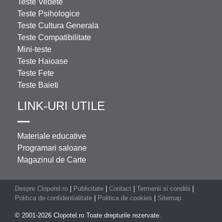
Teste Vedete
Teste Psihologice
Teste Cultura Generala
Teste Compatibilitate
Mini-teste
Teste Haioase
Teste Fete
Teste Baieti
LINK-URI UTILE
Materiale educative
Programari saloane
Magazinul de Carte
Despre Clopotel.ro
|
Publicitate
|
Contact
|
Termenii si conditii
|
Politica de confidentialitate
|
Politica de cookies
|
Sitemap
© 2001-2026 Clopotel.ro Toate drepturile rezervate.