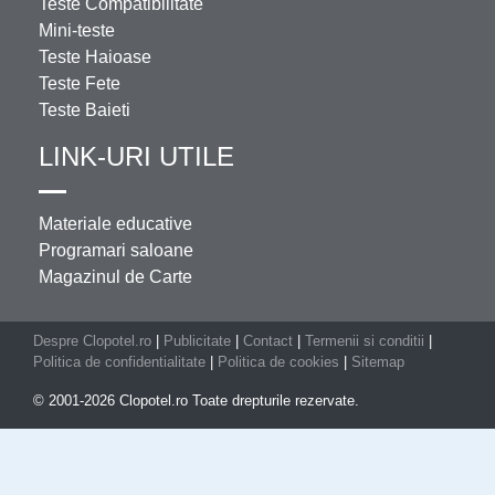
Teste Compatibilitate
Mini-teste
Teste Haioase
Teste Fete
Teste Baieti
LINK-URI UTILE
Materiale educative
Programari saloane
Magazinul de Carte
Despre Clopotel.ro
|
Publicitate
|
Contact
|
Termenii si conditii
|
Politica de confidentialitate
|
Politica de cookies
|
Sitemap
© 2001-2026 Clopotel.ro Toate drepturile rezervate.