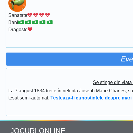
Sanatate
Bani
Dragoste
Eve
Se stinge din viat
La 7 august 1834 trece în nefiinta Joseph Marie Charles, s
tesut semi-automat.
Testeaza-ti cunostintele despre mari 
JOCURI ONLINE