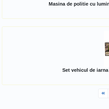
Masina de politie cu lumi
Set vehicul de iarn
Fi