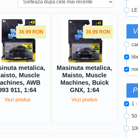
LE
V
36.99
RON
36.99
RON
car
lib
inuta metalica,
Masinuta metalica,
nor
aisto, Muscle
Maisto, Muscle
achines, AWB
Machines, Buick
P
993 911, 1:64
GNX, 1:64
Vezi produs
Vezi produs
1 -
50
10