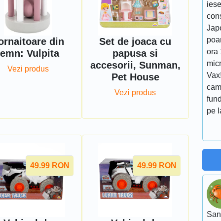
ies
cons
Japo
poar
ornaitoare din
Set de joaca cu
ora
lemn: Vulpita
papusa si
micr
accesorii, Sunman,
Vezi produs
Vax!
Pet House
cam
Vezi produs
fund
pe l
49.99
RON
49.99
RON
San