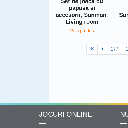
Set de joaca cu
papusa si
accesorii, Sunman,
Su
Living room
Vezi produs
First
Prev
177
JOCURI ONLINE
N