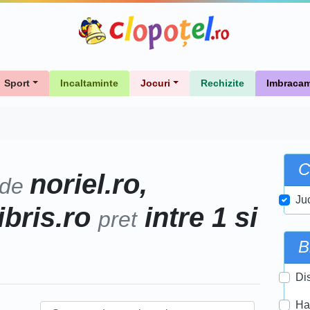
Sport
Incaltaminte
Jocuri
Rechizite
Imbracam
C
noriel.ro,
 de
Ju
libris.ro
intre 1 si
pret
B
Di
Ha