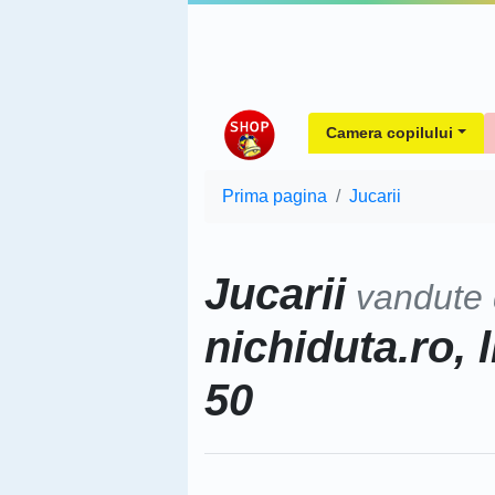
Camera copilului
Prima pagina
Jucarii
Jucarii
vandute
nichiduta.ro, 
50
Sorteaza dupa