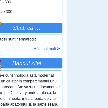
0 - 300
ste 300
Stiati ca …
csii sunt hermafroditi.
Afla mai mult
Bancul zilei
ti-e cu tehnologia asta moderna!
 un calator in compartimentul unui
n oarecare. Am vazut un documentar
ian pe Discovery unde arata ca, la
e dimineata, intra cireada de vite
oarta abatorului si, la sapte seara,