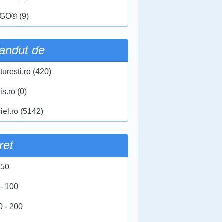
GO® (9)
andut de
turesti.ro (420)
ris.ro (0)
iel.ro (5142)
ret
 50
 - 100
0 - 200