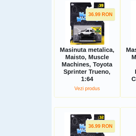
36.99
RON
Masinuta metalica,
Mas
Maisto, Muscle
M
Machines, Toyota
Sprinter Trueno,
1:64
C
Vezi produs
36.99
RON