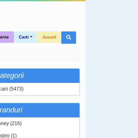
inte
Carti
Jucarii
ategorii
carii (5473)
randuri
sney (216)
sbro (1)