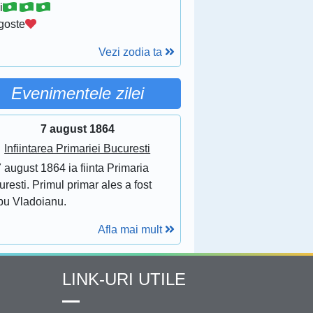
i
goste
Vezi zodia ta
Evenimentele zilei
7 august 1864
Infiintarea Primariei Bucuresti
 august 1864 ia fiinta Primaria
resti. Primul primar ales a fost
bu Vladoianu.
Afla mai mult
LINK-URI UTILE