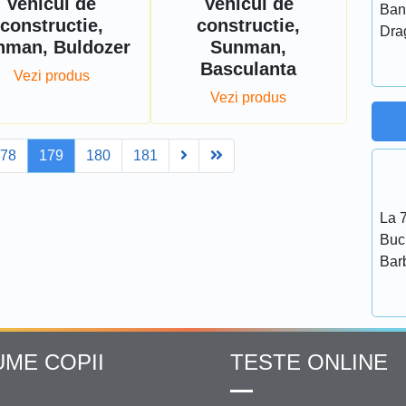
Vehicul de
Vehicul de
Ban
constructie,
constructie,
Dra
nman, Buldozer
Sunman,
Basculanta
Vezi produs
Vezi produs
Next
Last
178
179
180
181
La 7
Bucu
Bar
UME COPII
TESTE ONLINE