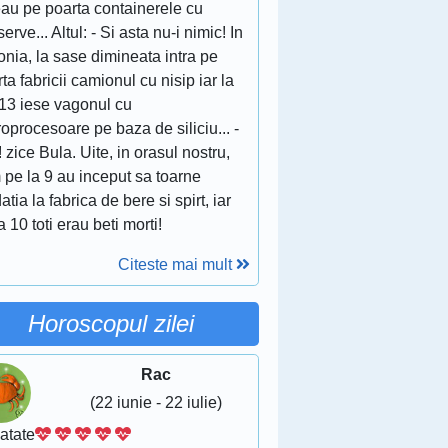
eau pe poarta containerele cu
erve... Altul: - Si asta nu-i nimic! In
nia, la sase dimineata intra pe
ta fabricii camionul cu nisip iar la
 13 iese vagonul cu
oprocesoare pe baza de siliciu... -
 zice Bula. Uite, in orasul nostru,
 pe la 9 au inceput sa toarne
atia la fabrica de bere si spirt, iar
a 10 toti erau beti morti!
Citeste mai mult
Horoscopul zilei
Rac
(22 iunie - 22 iulie)
atate