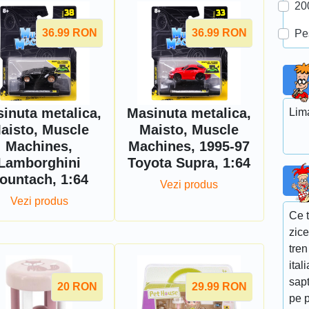
20
36.99
RON
36.99
RON
Pe
inuta metalica,
Masinuta metalica,
Lima
aisto, Muscle
Maisto, Muscle
Machines,
Machines, 1995-97
Lamborghini
Toyota Supra, 1:64
ountach, 1:64
Vezi produs
Vezi produs
Ce 
zice
tre
ital
sapt
20
RON
29.99
RON
pe p