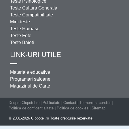
Teste Psihologice
Teste Cultura Generala
Teste Compatibilitate
Mini-teste
Teste Haioase
Teste Fete
Teste Baieti
LINK-URI UTILE
Materiale educative
Programari saloane
Magazinul de Carte
Despre Clopotel.ro
|
Publicitate
|
Contact
|
Termenii si conditii
|
Politica de confidentialitate
|
Politica de cookies
|
Sitemap
© 2001-2026 Clopotel.ro Toate drepturile rezervate.