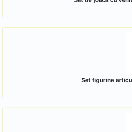
Set de joaca cu vehi
Set figurine arti