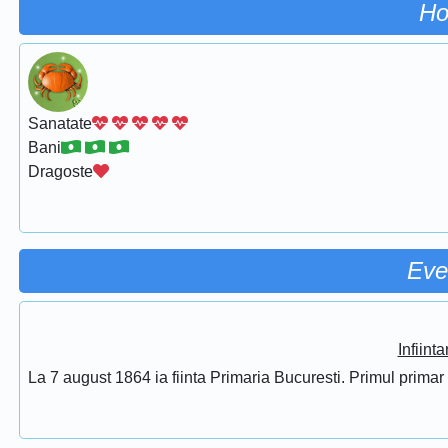
Ho
Sanatate
Bani
Dragoste
Eve
Infiint
La 7 august 1864 ia fiinta Primaria Bucuresti. Primul prima