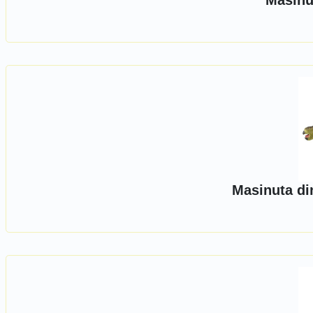
Masinu
Masinuta di