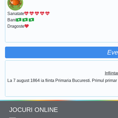
Sanatate
Bani
Dragoste
Eve
Infiint
La 7 august 1864 ia fiinta Primaria Bucuresti. Primul prima
JOCURI ONLINE