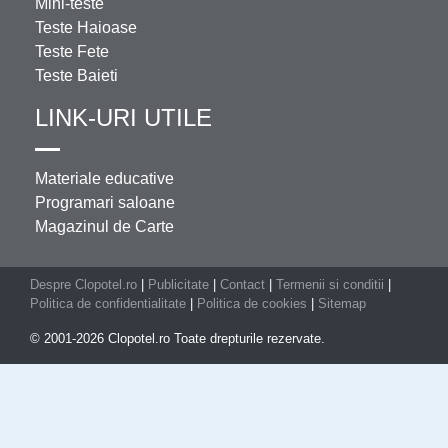
Mini-teste
Teste Haioase
Teste Fete
Teste Baieti
LINK-URI UTILE
Materiale educative
Programari saloane
Magazinul de Carte
Despre Clopotel.ro
|
Publicitate
|
Contact
|
Termenii si conditii
|
Politica de confidentialitate
|
Politica de cookies
|
Sitemap
© 2001-2026 Clopotel.ro Toate drepturile rezervate.