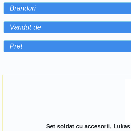
Branduri
Vandut de
Pret
Sorteaza dupa
Set soldat cu accesorii, Luka