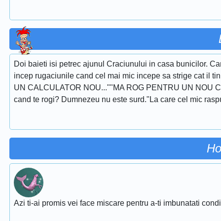
Doi baieti isi petrec ajunul Craciunului in casa bunicilor. 
incep rugaciunile cand cel mai mic incepe sa strige ca
UN CALCULATOR NOU...""MA ROG PENTRU UN NOU CD PLAYER
cand te rogi? Dumnezeu nu este surd."La care cel mic raspu
Ho
Azi ti-ai promis vei face miscare pentru a-ti imbunatati conditi