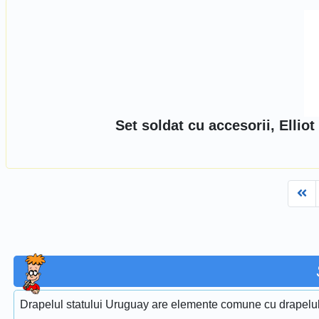
Set soldat cu accesorii, Elli
Fi
Drapelul statului Uruguay are elemente comune cu drapelul