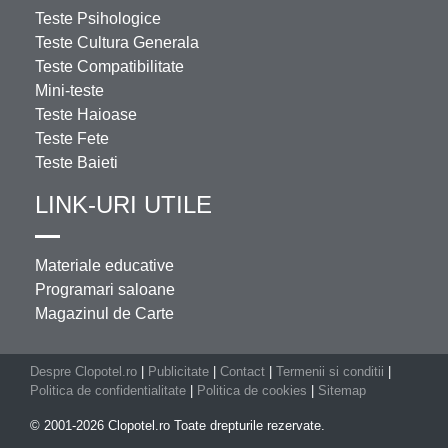
Teste Psihologice
Teste Cultura Generala
Teste Compatibilitate
Mini-teste
Teste Haioase
Teste Fete
Teste Baieti
LINK-URI UTILE
Materiale educative
Programari saloane
Magazinul de Carte
Despre Clopotel.ro
|
Publicitate
|
Contact
|
Termenii si conditii
|
Politica de confidentialitate
|
Politica de cookies
|
Sitemap
© 2001-2026 Clopotel.ro Toate drepturile rezervate.