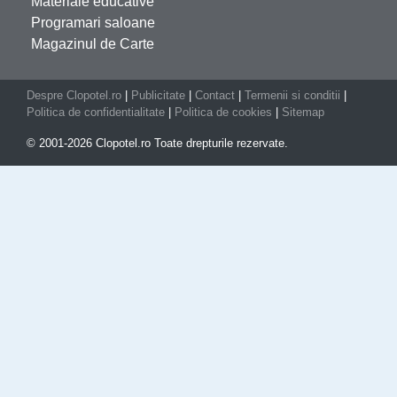
Materiale educative
Programari saloane
Magazinul de Carte
Despre Clopotel.ro
|
Publicitate
|
Contact
|
Termenii si conditii
|
Politica de confidentialitate
|
Politica de cookies
|
Sitemap
© 2001-2026 Clopotel.ro Toate drepturile rezervate.