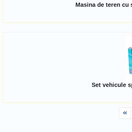
Masina de teren cu 
Set vehicule s
Fi