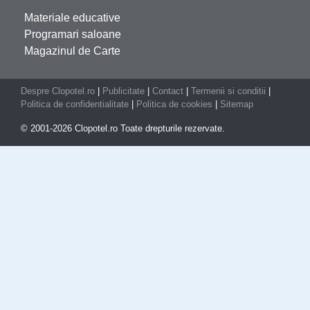
Materiale educative
Programari saloane
Magazinul de Carte
Despre Clopotel.ro
|
Publicitate
|
Contact
|
Termenii si conditii
|
Politica de confidentialitate
|
Politica de cookies
|
Sitemap
© 2001-2026 Clopotel.ro Toate drepturile rezervate.