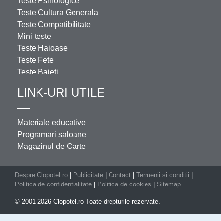
Teste Psihologice
Teste Cultura Generala
Teste Compatibilitate
Mini-teste
Teste Haioase
Teste Fete
Teste Baieti
LINK-URI UTILE
Materiale educative
Programari saloane
Magazinul de Carte
Despre Clopotel.ro
|
Publicitate
|
Contact
|
Termenii si conditii
|
Politica de confidentialitate
|
Politica de cookies
|
Sitemap
© 2001-2026 Clopotel.ro Toate drepturile rezervate.