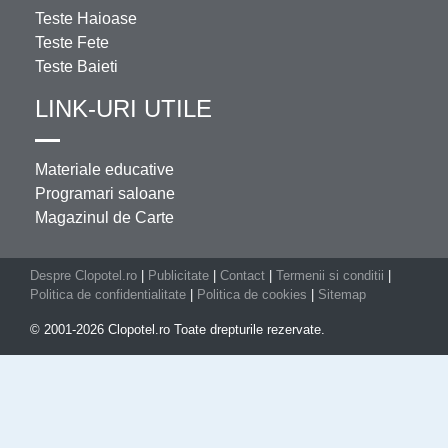
Teste Haioase
Teste Fete
Teste Baieti
LINK-URI UTILE
Materiale educative
Programari saloane
Magazinul de Carte
Despre Clopotel.ro
|
Publicitate
|
Contact
|
Termenii si conditii
|
Politica de confidentialitate
|
Politica de cookies
|
Sitemap
© 2001-2026 Clopotel.ro Toate drepturile rezervate.