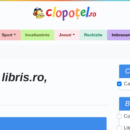
Sport
Incaltaminte
Jocuri
Rechizite
Imbracam
C
libris.ro,
e
Ca
B
Cor
Lit