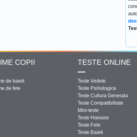
conc
aut
des
Tes
UME COPII
TESTE ONLINE
e de baieti
Teste Vedete
e de fete
Teste Psihologice
Teste Cultura Generala
Teste Compatibilitate
Mini-teste
Teste Haioase
Teste Fete
Teste Baieti