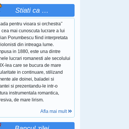
Stiati ca …
lada pentru vioara si orchestra''
 cea mai cunoscuta lucrare a lui
ian Porumbescu fiind interpretata
iolonisti din intreaga lume.
pusa in 1880, este una dintre
nele lucrari romanesti ale secolului
XIX-lea care se bucura de mare
laritate in continuare, stilizand
ente ale doinei, baladei si
ntei si prezentandu-le intr-o
itura instrumentala romantica,
esiva, de mare lirism.
Afla mai mult
Bancul zilei