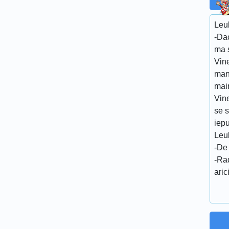
Leul
-Da
ma s
Vin
man
mai
Vine
se s
iepu
Leul
-De 
-Ra
aric