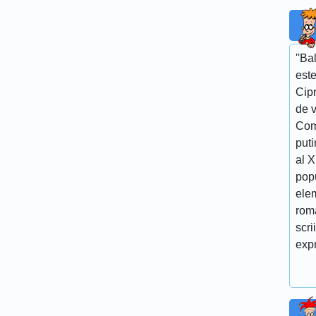
''Ba
este
Cipr
de v
Com
puti
al 
popu
elem
roma
scri
expr