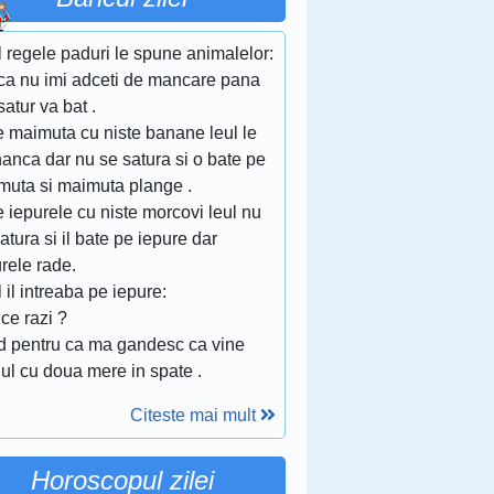
 regele paduri le spune animalelor:
ca nu imi adceti de mancare pana
atur va bat .
e maimuta cu niste banane leul le
anca dar nu se satura si o bate pe
muta si maimuta plange .
 iepurele cu niste morcovi leul nu
atura si il bate pe iepure dar
rele rade.
 il intreaba pe iepure:
ce razi ?
d pentru ca ma gandesc ca vine
iul cu doua mere in spate .
Citeste mai mult
Horoscopul zilei