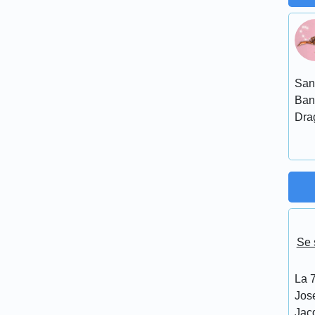
San
Ban
Dra
Se 
La 7
Jos
Jacq