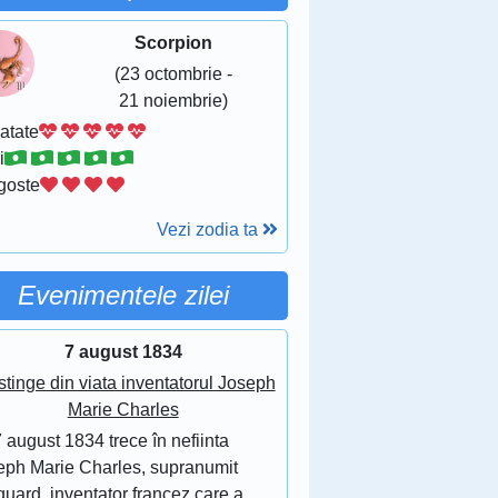
Scorpion
(23 octombrie -
21 noiembrie)
atate
i
goste
Vezi zodia ta
Evenimentele zilei
7 august 1834
stinge din viata inventatorul Joseph
Marie Charles
 august 1834 trece în nefiinta
eph Marie Charles, supranumit
uard, inventator francez care a