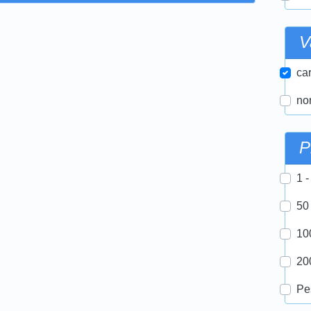
V
car
nor
P
1 -
50
10
20
Pe