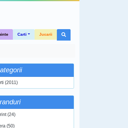
inte
Carti
Jucarii
ategorii
rti (2011)
randuri
int (24)
era (50)