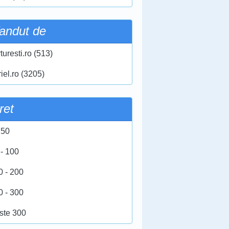
andut de
turesti.ro (513)
iel.ro (3205)
ret
 50
 - 100
0 - 200
0 - 300
ste 300