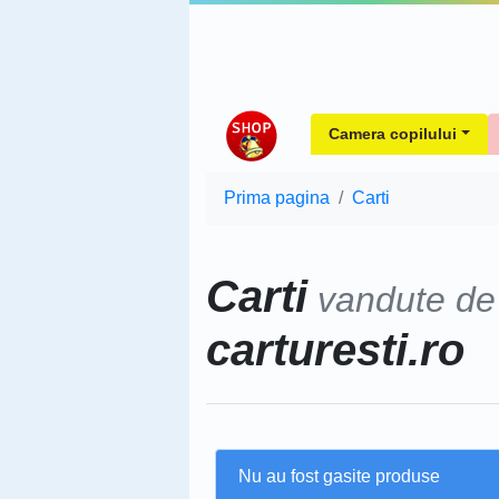
Camera copilului
Prima pagina
Carti
Carti
vandute d
carturesti.ro
Nu au fost gasite produse