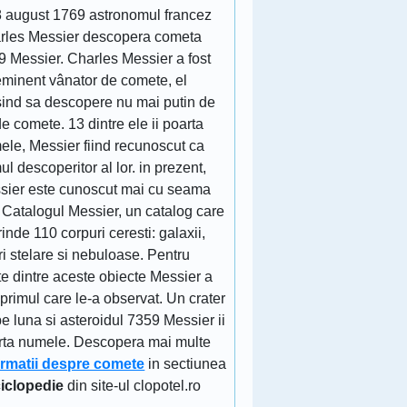
8 august 1769 astronomul francez
rles Messier descopera cometa
9 Messier. Charles Messier a fost
eminent vânator de comete, el
sind sa descopere nu mai putin de
e comete. 13 dintre ele ii poarta
ele, Messier fiind recunoscut ca
ul descoperitor al lor. in prezent,
sier este cunoscut mai cu seama
 Catalogul Messier, un catalog care
inde 110 corpuri ceresti: galaxii,
ri stelare si nebuloase. Pentru
e dintre aceste obiecte Messier a
 primul care le-a observat. Un crater
e luna si asteroidul 7359 Messier ii
rta numele. Descopera mai multe
ormatii despre comete
in sectiunea
iclopedie
din site-ul clopotel.ro