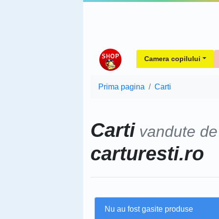
Camera copilului
Prima pagina
Carti
Carti
vandute d
carturesti.ro
Nu au fost gasite produse