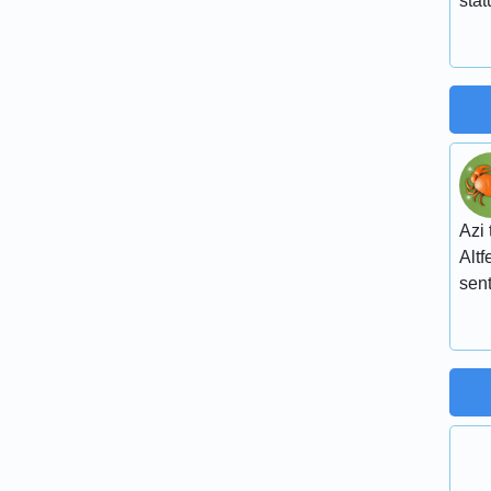
stat
Azi 
Altf
sent