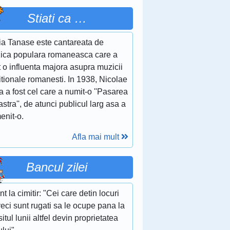
Stiati ca …
ia Tanase este cantareata de
ica populara romaneasca care a
 o influenta majora asupra muzicii
itionale romanesti. In 1938, Nicolae
a a fost cel care a numit-o ''Pasarea
stra'', de atunci publicul larg asa a
enit-o.
Afla mai mult
Bancul zilei
t la cimitir: "Cei care detin locuri
eci sunt rugati sa le ocupe pana la
situl lunii altfel devin proprietatea