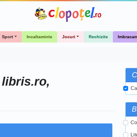
Sport
Incaltaminte
Jocuri
Rechizite
Imbracam
C
libris.ro,
e
Ca
B
Cor
Lit