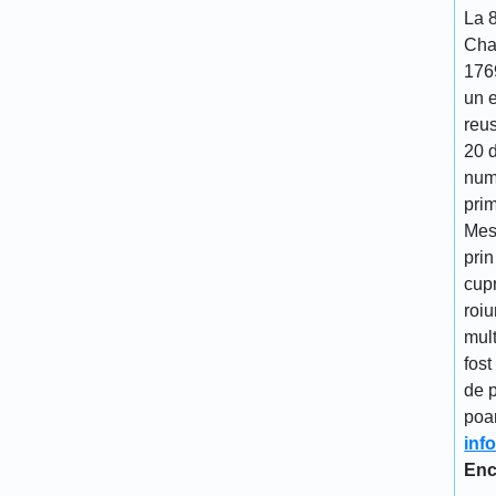
La 
Cha
176
un 
reu
20 d
num
prim
Mes
prin
cupr
roiu
mult
fost
de p
poa
inf
Enc