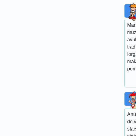
Mar
muz
avut
trad
Iorg
maia
pom
Anun
de v
sfar