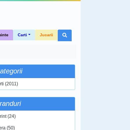
inte
Carti
Jucarii
ategorii
rti (2011)
randuri
int (24)
era (50)