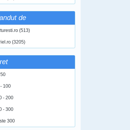
andut de
turesti.ro (513)
iel.ro (3205)
ret
 50
 - 100
0 - 200
0 - 300
ste 300