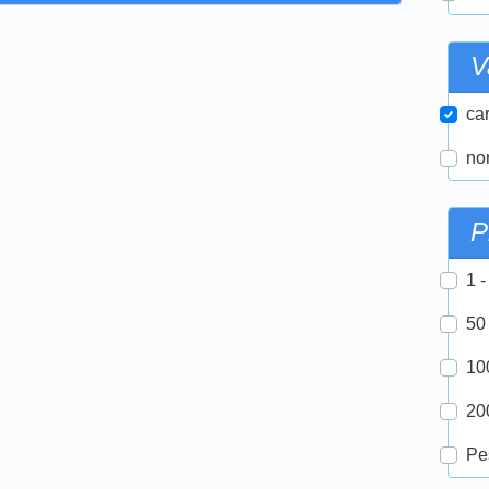
V
car
nor
P
1 -
50
10
20
Pe