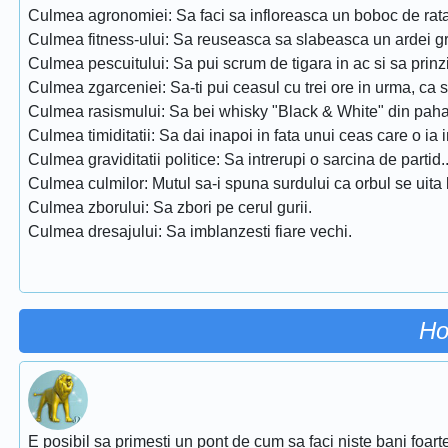
Culmea agronomiei: Sa faci sa infloreasca un boboc de rata
Culmea fitness-ului: Sa reuseasca sa slabeasca un ardei g
Culmea pescuitului: Sa pui scrum de tigara in ac si sa prinz
Culmea zgarceniei: Sa-ti pui ceasul cu trei ore in urma, ca 
Culmea rasismului: Sa bei whisky "Black & White" din pahar
Culmea timiditatii: Sa dai inapoi in fata unui ceas care o ia i
Culmea graviditatii politice: Sa intrerupi o sarcina de partid..
Culmea culmilor: Mutul sa-i spuna surdului ca orbul se uita l
Culmea zborului: Sa zbori pe cerul gurii.
Culmea dresajului: Sa imblanzesti fiare vechi.
Ho
E posibil sa primesti un pont de cum sa faci niste bani foarte