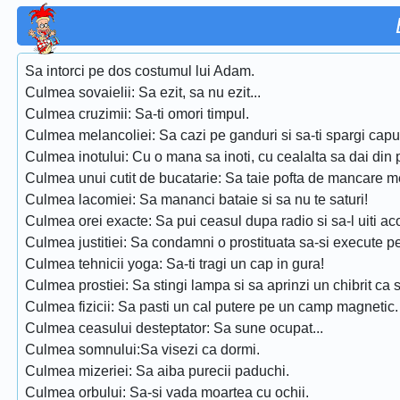
Sa intorci pe dos costumul lui Adam.
Culmea sovaielii: Sa ezit, sa nu ezit...
Culmea cruzimii: Sa-ti omori timpul.
Culmea melancoliei: Sa cazi pe ganduri si sa-ti spargi capu
Culmea inotului: Cu o mana sa inoti, cu cealalta sa dai din 
Culmea unui cutit de bucatarie: Sa taie pofta de mancare m
Culmea lacomiei: Sa mananci bataie si sa nu te saturi!
Culmea orei exacte: Sa pui ceasul dupa radio si sa-l uiti ac
Culmea justitiei: Sa condamni o prostituata sa-si execute 
Culmea tehnicii yoga: Sa-ti tragi un cap in gura!
Culmea prostiei: Sa stingi lampa si sa aprinzi un chibrit ca sa
Culmea fizicii: Sa pasti un cal putere pe un camp magnetic.
Culmea ceasului desteptator: Sa sune ocupat...
Culmea somnului:Sa visezi ca dormi.
Culmea mizeriei: Sa aiba purecii paduchi.
Culmea orbului: Sa-si vada moartea cu ochii.