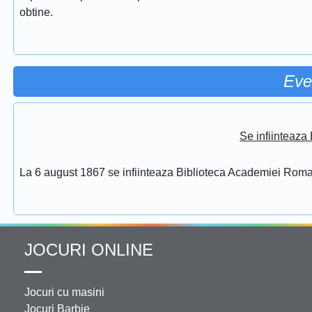
obtine.
Eve
Se infiinteaz
La 6 august 1867 se infiinteaza Biblioteca Academiei Rom
JOCURI ONLINE
Jocuri cu masini
Jocuri Barbie