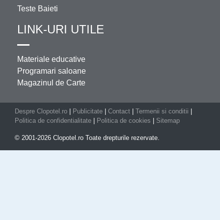
Teste Baieti
LINK-URI UTILE
Materiale educative
Programari saloane
Magazinul de Carte
Despre Clopotel.ro
|
Publicitate
|
Contact
|
Termenii si conditii
|
Politica de confidentialitate
|
Politica de cookies
|
Sitemap
© 2001-2026 Clopotel.ro Toate drepturile rezervate.