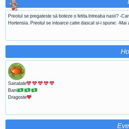
Preotul se pregateste sà boteze o fetita.Intreaba nasii? -C
Hortensia. Preotul se intoarce catre dascal si-i spune: -Mai
Ho
Sanatate
Bani
Dragoste
Eve