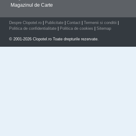
Magazinul de Carte
Despre Clopotel.ro
|
Publicitate
|
Contact
|
Termenii si conditii
|
Politica de confidentialitate
|
Politica de cookies
|
Sitemap
© 2001-2026 Clopotel.ro Toate drepturile rezervate.