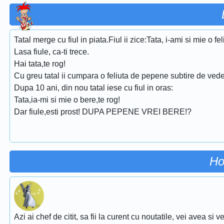
Tatal merge cu fiul in piata.Fiul ii zice:Tata, i-ami si mie o 
Lasa fiule, ca-ti trece.
Hai tata,te rog!
Cu greu tatal ii cumpara o feliuta de pepene subtire de vede
Dupa 10 ani, din nou tatal iese cu fiul in oras:
Tata,ia-mi si mie o bere,te rog!
Dar fiule,esti prost! DUPA PEPENE VREI BERE!?
Ho
Azi ai chef de citit, sa fii la curent cu noutatile, vei avea si