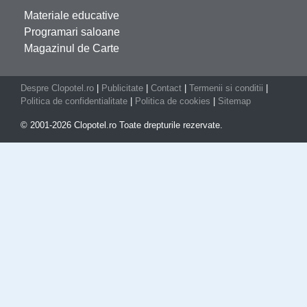
Materiale educative
Programari saloane
Magazinul de Carte
Despre Clopotel.ro
|
Publicitate
|
Contact
|
Termenii si conditii
|
Politica de confidentialitate
|
Politica de cookies
|
Sitemap
© 2001-2026 Clopotel.ro Toate drepturile rezervate.