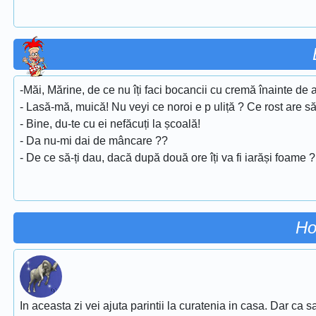
-Măi, Mărine, de ce nu îți faci bocancii cu cremă înainte de 
- Lasă-mă, muică! Nu veyi ce noroi e p uliță ? Ce rost are să
- Bine, du-te cu ei nefăcuți la școală!
- Da nu-mi dai de mâncare ??
- De ce să-ți dau, dacă după două ore îți va fi iarăși foame ?
Ho
In aceasta zi vei ajuta parintii la curatenia in casa. Dar ca sa 