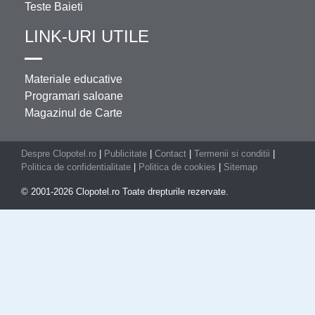
Teste Baieti
LINK-URI UTILE
Materiale educative
Programari saloane
Magazinul de Carte
Despre Clopotel.ro
|
Publicitate
|
Contact
|
Termenii si conditii
|
Politica de confidentialitate
|
Politica de cookies
|
Sitemap
© 2001-2026 Clopotel.ro Toate drepturile rezervate.