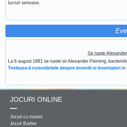
lucruri serioase.
Eve
Se naste Alexander 
La 6 august 1881 se naste sir Alexander Fleming, bacteriolog
Testeaza-ti cunostintele despre inventii si inventatori
in
JOCURI ONLINE
Jocuri cu masini
Jocuri Barbie