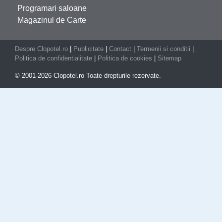
Programari saloane
Magazinul de Carte
Despre Clopotel.ro
|
Publicitate
|
Contact
|
Termenii si conditii
|
Politica de confidentialitate
|
Politica de cookies
|
Sitemap
© 2001-2026 Clopotel.ro Toate drepturile rezervate.