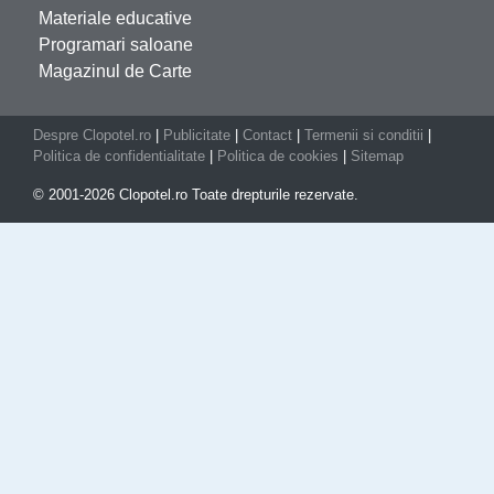
Materiale educative
Programari saloane
Magazinul de Carte
Despre Clopotel.ro
|
Publicitate
|
Contact
|
Termenii si conditii
|
Politica de confidentialitate
|
Politica de cookies
|
Sitemap
© 2001-2026 Clopotel.ro Toate drepturile rezervate.