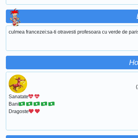
culmea francezei:sa-ti otravesti profesoara cu verde de pari
Ho
(
Sanatate
Bani
Dragoste