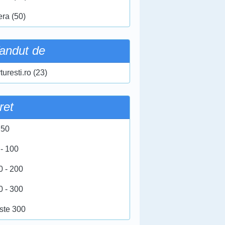
era (50)
andut de
turesti.ro (23)
ret
 50
 - 100
0 - 200
0 - 300
ste 300