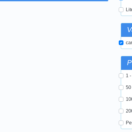
Lit
V
car
P
1 -
50
10
20
Pe