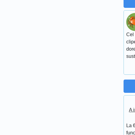
Cel 
clip
dore
sust
A i
La 6
func