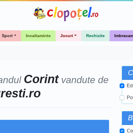
Sport
Incaltaminte
Jocuri
Rechizite
Imbracam
C
Corint
andul
vandute de
Ed
uresti.ro
Po
B
Cor