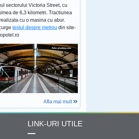
ul sectorului Victoria Street, cu
imea de 6,3 kilometri. Tractiunea
realizata cu o masina cu abur.
curge
testul despre metrou
din site-
lopotel.ro
Afla mai mult
LINK-URI UTILE