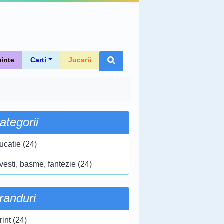
inte
Carti
Jucarii
ategorii
ucatie (24)
vesti, basme, fantezie (24)
randuri
int (24)