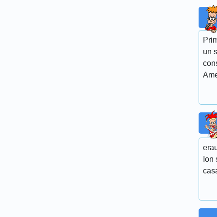
Prim
un s
con
Ame
erau
Ion 
cas