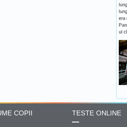
lung
lung
era 
Par
ul c
UME COPII
TESTE ONLINE