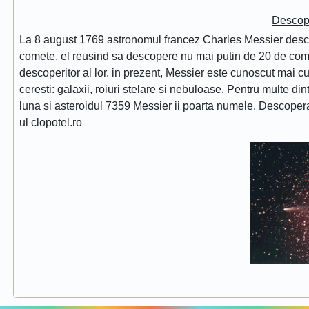
Descope
La 8 august 1769 astronomul francez Charles Messier desc
comete, el reusind sa descopere nu mai putin de 20 de comet
descoperitor al lor. in prezent, Messier este cunoscut mai 
ceresti: galaxii, roiuri stelare si nebuloase. Pentru multe di
luna si asteroidul 7359 Messier ii poarta numele. Descope
ul clopotel.ro