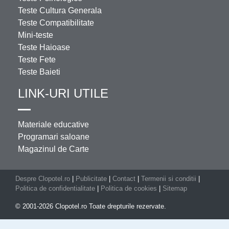
Teste Cultura Generala
Teste Compatibilitate
Mini-teste
Teste Haioase
Teste Fete
Teste Baieti
LINK-URI UTILE
Materiale educative
Programari saloane
Magazinul de Carte
Despre Clopotel.ro
|
Publicitate
|
Contact
|
Termenii si conditii
|
Politica de confidentialitate
|
Politica de cookies
|
Sitemap
© 2001-2026 Clopotel.ro Toate drepturile rezervate.