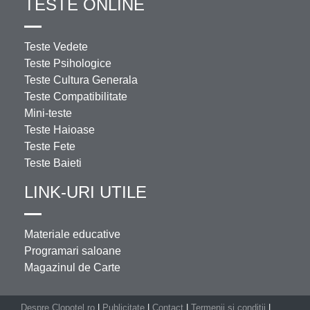
TESTE ONLINE
Teste Vedete
Teste Psihologice
Teste Cultura Generala
Teste Compatibilitate
Mini-teste
Teste Haioase
Teste Fete
Teste Baieti
LINK-URI UTILE
Materiale educative
Programari saloane
Magazinul de Carte
Despre Clopotel.ro
|
Publicitate
|
Contact
|
Termenii si conditii
|