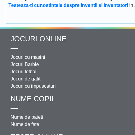
Testeaza-ti cunostintele despre inventii si inventatori
in
JOCURI ONLINE
Jocuri cu masini
Jocuri Barbie
Jocuri fotbal
Jocuri de gatit
Jocuri cu impuscaturi
NUME COPII
Nume de baieti
Nume de fete