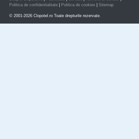
Politica de confidentialitate
|
Politica de cookies
|
Sitemap
© 2001-2026 Clopotel.ro Toate drepturile rezervate.