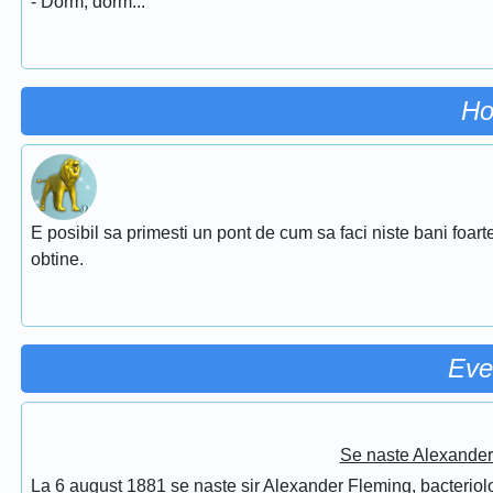
- Dorm, dorm...
Ho
E posibil sa primesti un pont de cum sa faci niste bani foarte
obtine.
Eve
Se naste Alexander 
La 6 august 1881 se naste sir Alexander Fleming, bacteriolog