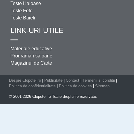
Teste Haioase
Teste Fete
Teste Baieti
LINK-URI UTILE
Materiale educative
Programari saloane
Magazinul de Carte
Despre Clopotel.ro
|
Publicitate
|
Contact
|
Termenii si conditii
|
Politica de confidentialitate
|
Politica de cookies
|
Sitemap
© 2001-2026 Clopotel.ro Toate drepturile rezervate.