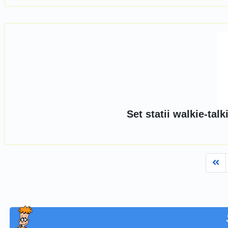
Set statii walkie-tal
Fi