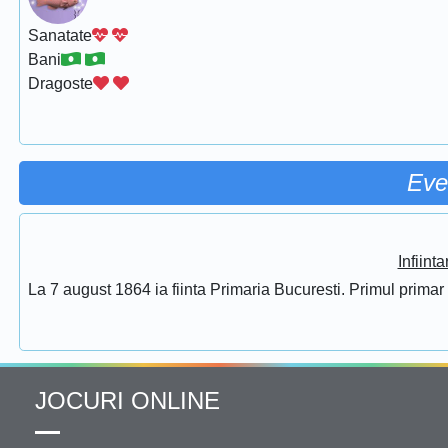
Sanatate
Bani
Dragoste
Eve
Infiint
La 7 august 1864 ia fiinta Primaria Bucuresti. Primul prima
JOCURI ONLINE