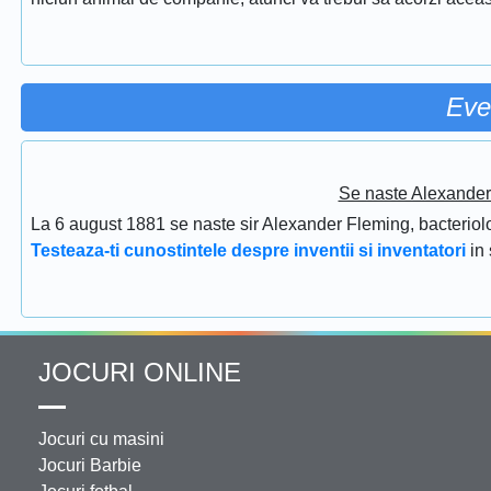
Eve
Se naste Alexander 
La 6 august 1881 se naste sir Alexander Fleming, bacteriolog
Testeaza-ti cunostintele despre inventii si inventatori
in
JOCURI ONLINE
Jocuri cu masini
Jocuri Barbie