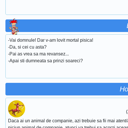
-Vai domnule! Dar v-am lovit mortal pisica!
-Da, si cei cu asta?
-Pai as vrea sa ma revansez...
-Apai sti dumneata sa prinzi soareci?
Ho
(
Daca ai un animal de companie, azi trebuie sa fii mai atent/a
niciun animal de companie, atunci va trebui sa acorzi aceasta