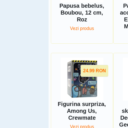
Papusa bebelus,
P
Boubou, 12 cm,
ac
Roz
E
M
Vezi produs
24.99
RON
Figurina surpriza,
Among Us,
sk
Crewmate
De
Gee
Vezi produs