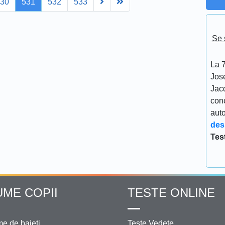
Next
Last
530
531
532
533
Se 
La 7
Jos
Jacq
conc
aut
des
Tes
UME COPII
TESTE ONLINE
e de baieti
Teste Vedete