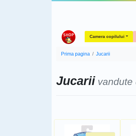
Camera copilului
Prima pagina
Jucarii
Jucarii
vandute
Sorteaza dupa