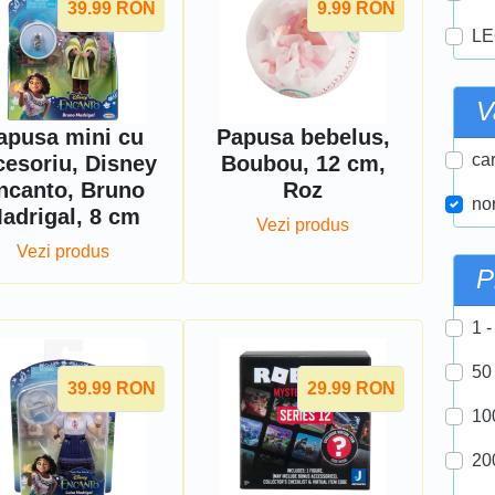
39.99
RON
9.99
RON
LE
V
apusa mini cu
Papusa bebelus,
car
cesoriu, Disney
Boubou, 12 cm,
ncanto, Bruno
Roz
nor
adrigal, 8 cm
Vezi produs
Vezi produs
P
1 -
50
39.99
RON
29.99
RON
10
20