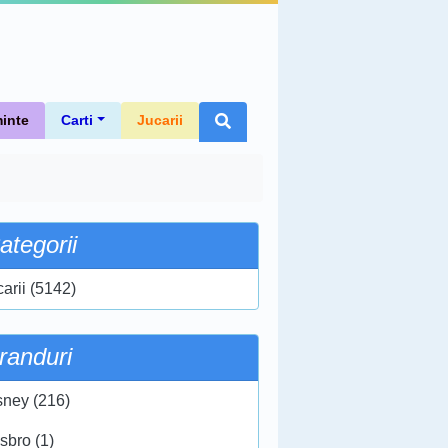
inte
Carti
Jucarii
ategorii
carii (5142)
randuri
sney (216)
sbro (1)