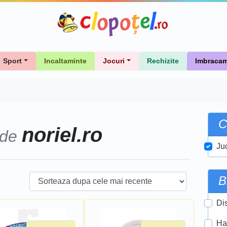
Sport
Incaltaminte
Jocuri
Rechizite
Imbracam
C
noriel.ro
 de
Ju
B
Di
Ha