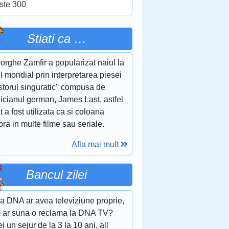
ste 300
Stiati ca …
rghe Zamfir a popularizat naiul la
l mondial prin interpretarea piesei
storul singuratic'' compusa de
icianul german, James Last, astfel
t a fost utilizata ca si coloana
ra in multe filme sau seriale.
Afla mai mult
Bancul zilei
a DNA ar avea televiziune proprie,
 ar suna o reclama la DNA TV?
ei un sejur de la 3 la 10 ani, all