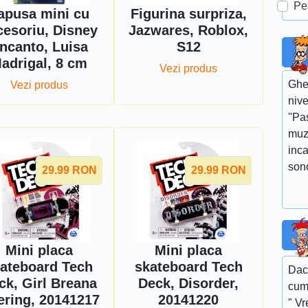
Pe
apusa mini cu
Figurina surpriza,
cesoriu, Disney
Jazwares, Roblox,
ncanto, Luisa
S12
adrigal, 8 cm
Vezi produs
Gheo
Vezi produs
nive
''Pa
muz
inca
sono
29.99
RON
29.99
RON
Mini placa
Mini placa
ateboard Tech
skateboard Tech
Dac
ck, Girl Breana
Deck, Disorder,
cum
ring, 20141217
20141220
" Vr