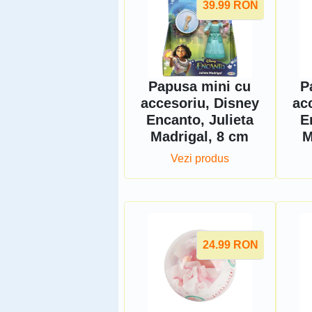
39.99
RON
Papusa mini cu
P
accesoriu, Disney
ac
Encanto, Julieta
E
Madrigal, 8 cm
M
Vezi produs
24.99
RON