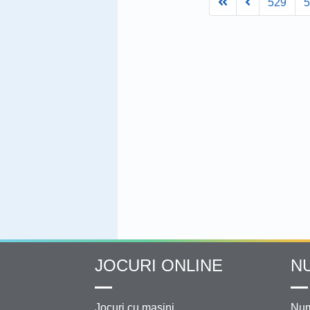
First
Prev
529
JOCURI ONLINE
N
Jocuri cu masini
Num