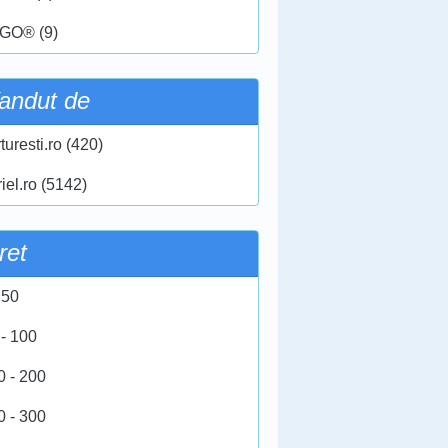
GO® (9)
andut de
turesti.ro (420)
iel.ro (5142)
ret
 50
 - 100
0 - 200
0 - 300