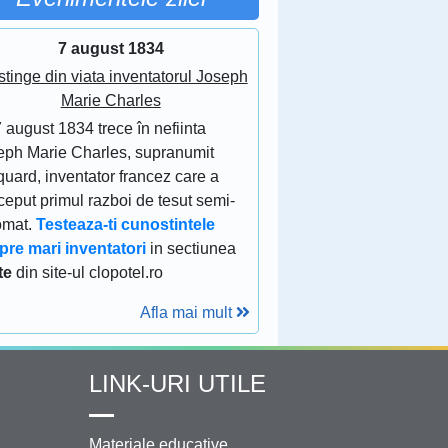
7 august 1834
stinge din viata inventatorul Joseph
Marie Charles
 august 1834 trece în nefiinta
eph Marie Charles, supranumit
uard, inventator francez care a
eput primul razboi de tesut semi-
omat.
Testeaza-ti cunostintele
pre mari inventatori
in sectiunea
te
din site-ul clopotel.ro
Afla mai mult
LINK-URI UTILE
Materiale educative