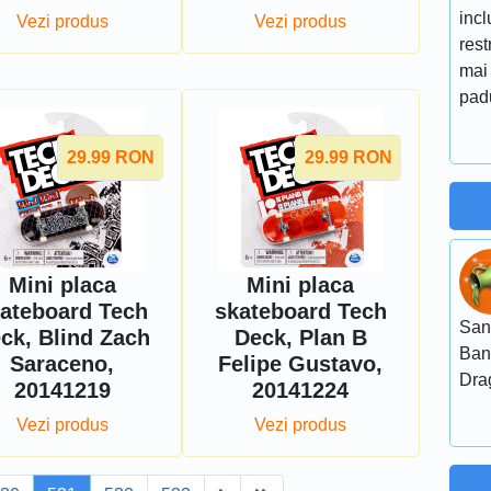
incl
Vezi produs
Vezi produs
rest
mai
padu
29.99
RON
29.99
RON
Mini placa
Mini placa
ateboard Tech
skateboard Tech
San
ck, Blind Zach
Deck, Plan B
Ban
Saraceno,
Felipe Gustavo,
Dra
20141219
20141224
Vezi produs
Vezi produs