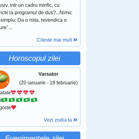
usiv, intr-un cadru mirific, cu
rictii la programul de dus?...Nimic
 simplu: Da o mita, revendica o
re"...
Citeste mai mult
Horoscopul zilei
Varsator
(20 ianuarie - 18 februarie)
atate
i
goste
Vezi zodia ta
Evenimentele zilei